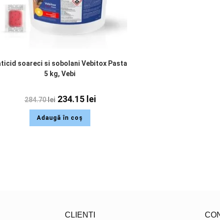
ticid soareci si sobolani Vebitox Pasta
5 kg, Vebi
234.15
lei
284.70
lei
Adaugă în coș
CLIENTI
CO