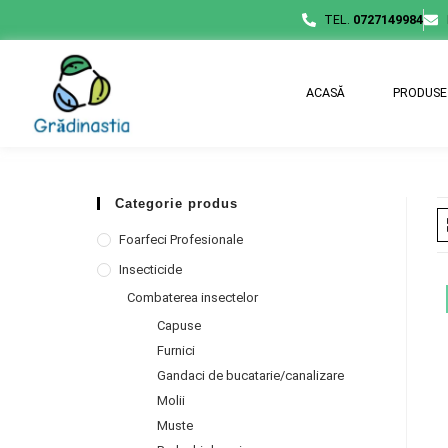
TEL.
0727149984
ACASĂ
PRODUSE
Categorie produs
Foarfeci Profesionale
Insecticide
Combaterea insectelor
Capuse
Furnici
Gandaci de bucatarie/canalizare
Molii
Muste