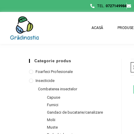
TEL.
0727149984
ACASĂ
PRODUSE
Categorie produs
Foarfeci Profesionale
Insecticide
Combaterea insectelor
Capuse
Furnici
Gandaci de bucatarie/canalizare
Molii
Muste