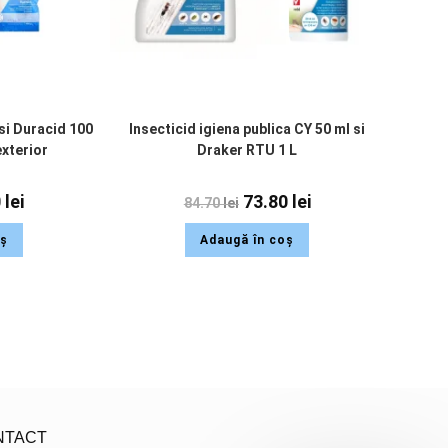
 si Duracid 100
Insecticid igiena publica CY 50 ml si
exterior
Draker RTU 1 L
0
lei
73.80
lei
84.70
lei
oș
Adaugă în coș
NTACT