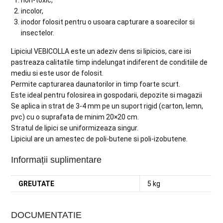
incolor,
inodor folosit pentru o usoara capturare a soarecilor si
insectelor.
Lipiciul VEBICOLLA este un adeziv dens si lipicios, care isi
pastreaza calitatile timp indelungat indiferent de conditiile de
mediu si este usor de folosit.
Permite capturarea daunatorilor in timp foarte scurt.
Este ideal pentru folosirea in gospodarii, depozite si magazii
Se aplica in strat de 3-4 mm pe un suport rigid (carton, lemn,
pvc) cu o suprafata de minim 20×20 cm.
Stratul de lipici se uniformizeaza singur.
Lipiciul are un amestec de poli-butene si poli-izobutene.
Informații suplimentare
GREUTATE
5 kg
DOCUMENTATIE