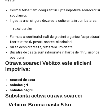
vizate.
Cel mai folosit anticoagulant in lupta impotriva soarecilor si
sobolanilor.
Ingestia unei singure doze este suficienta in combaterea
rozatoarelor
.
Formula si continutul inalt de grasimi organice fac produsul
foarte atractiv pentru soareci si sobolani.
Nu se deshidrateaza, rezista la umiditate
Bucatile de pasta sunt infasurate in hartie de filtru, usor de
pozitionat
Otrava soareci Vebitox este eficient
impotriva:
soareci de casa
sobolan gri
sobolan negru
Substanta activa otrava soareci
Vebitox Broma pasta 5 kg: