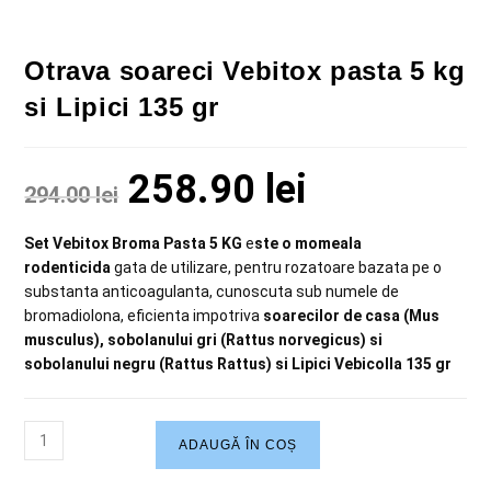
Otrava soareci Vebitox pasta 5 kg
si Lipici 135 gr
258.90
lei
294.00
lei
Set Vebitox Broma Pasta 5 KG
e
ste o momeala
rodenticida
gata de utilizare, pentru rozatoare bazata pe o
substanta anticoagulanta, cunoscuta sub numele de
bromadiolona, eficienta impotriva
soarecilor de casa (Mus
musculus), sobolanului gri (Rattus norvegicus) si
sobolanului negru (Rattus Rattus) si Lipici Vebicolla 135 gr
ADAUGĂ ÎN COȘ