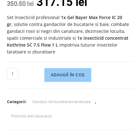
317.15
lei
350.50
lei
Set Insecticid profesional
1x Gel Bayer Max Force IC 20
gr,
solutie contra gandacilor de bucatarie si baie, combate
gandacii rosii si negri din canalizare, dezinsectie locuita,
spatii comerciale si industriale si
1x insecticid concentrat
Kothrine SC 7.5 Flow 1 L
impotriva tuturor insectelor
taratoare si zburatoare
ADAUGĂ ÎN COȘ
Categorii:
Gandaci de bucatarie/canalizare
,
Promotii anti-daunatori