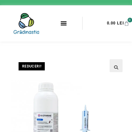
0
0.00
LEI
PROMOTII ANTI-DAUNATORI
REDUCERI!
🔍