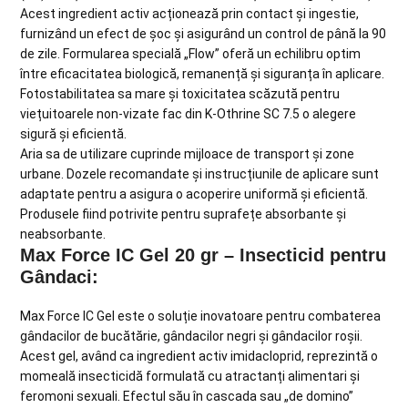
Acest ingredient activ acționează prin contact și ingestie,
furnizând un efect de șoc și asigurând un control de până la 90
de zile. Formularea specială „Flow” oferă un echilibru optim
între eficacitatea biologică, remanență și siguranța în aplicare.
Fotostabilitatea sa mare și toxicitatea scăzută pentru
viețuitoarele non-vizate fac din K-Othrine SC 7.5 o alegere
sigură și eficientă.
Aria sa de utilizare cuprinde mijloace de transport și zone
urbane. Dozele recomandate și instrucțiunile de aplicare sunt
adaptate pentru a asigura o acoperire uniformă și eficientă.
Produsele fiind potrivite pentru suprafețe absorbante și
neabsorbante.
Max Force IC Gel 20 gr – Insecticid pentru
Gândaci:
Max Force IC Gel este o soluție inovatoare pentru combaterea
gândacilor de bucătărie, gândacilor negri și gândacilor roșii.
Acest gel, având ca ingredient activ imidacloprid, reprezintă o
momeală insecticidă formulată cu atractanți alimentari și
feromoni sexuali. Efectul său în cascada sau „de domino”