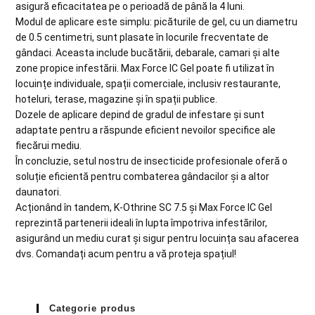
asigură eficacitatea pe o perioadă de până la 4 luni.
Modul de aplicare este simplu: picăturile de gel, cu un diametru
de 0.5 centimetri, sunt plasate în locurile frecventate de
gândaci. Aceasta include bucătării, debarale, camari și alte
zone propice infestării. Max Force IC Gel poate fi utilizat în
locuințe individuale, spații comerciale, inclusiv restaurante,
hoteluri, terase, magazine și în spații publice.
Dozele de aplicare depind de gradul de infestare și sunt
adaptate pentru a răspunde eficient nevoilor specifice ale
fiecărui mediu.
În concluzie, setul nostru de insecticide profesionale oferă o
soluție eficientă pentru combaterea gândacilor și a altor
daunatori.
Acționând în tandem, K-Othrine SC 7.5 și Max Force IC Gel
reprezintă partenerii ideali în lupta împotriva infestărilor,
asigurând un mediu curat și sigur pentru locuința sau afacerea
dvs. Comandați acum pentru a vă proteja spațiul!
Categorie produs