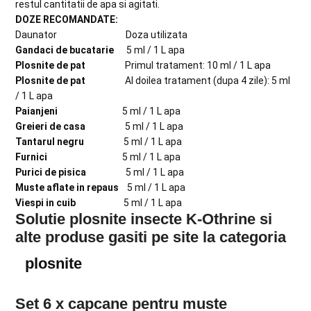
restul cantitatii de apa si agitati.
DOZE RECOMANDATE:
Daunator Doza utilizata
Gandaci de bucatarie
5 ml / 1 L apa
Plosnite de pat
Primul tratament: 10 ml / 1 L apa
Plosnite de pat
Al doilea tratament (dupa 4 zile): 5 ml
/ 1 L apa
Paianjeni
5 ml / 1 L apa
Greieri de casa
5 ml / 1 L apa
Tantarul negru
5 ml / 1 L apa
Furnici
5 ml / 1 L apa
Purici de pisica
5 ml / 1 L apa
Muste aflate in repaus
5 ml / 1 L apa
Viespi in cuib
5 ml / 1 L apa
Solutie plosnite insecte K-Othrine si
alte produse gasiti pe site la categoria
plosnite
Set 6 x capcane pentru muste