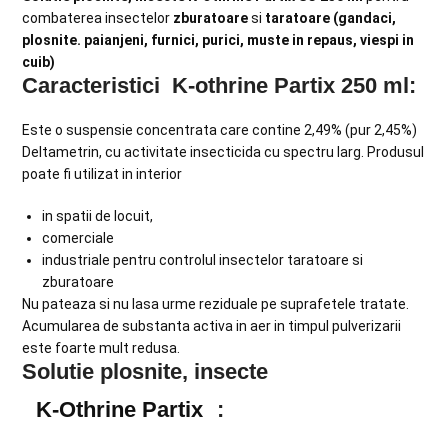
combaterea insectelor
zburatoare
si
taratoare (gandaci,
plosnite. paianjeni, furnici, purici, muste in repaus, viespi in
cuib)
Caracteristici K-othrine Partix 250 ml:
Este o suspensie concentrata care contine 2,49% (pur 2,45%)
Deltametrin, cu activitate insecticida cu spectru larg. Produsul
poate fi utilizat in interior
in spatii de locuit,
comerciale
industriale pentru controlul insectelor taratoare si
zburatoare
Nu pateaza si nu lasa urme reziduale pe suprafetele tratate.
Acumularea de substanta activa in aer in timpul pulverizarii
este foarte mult redusa.
Solutie plosnite, insecte
K-Othrine Partix
: