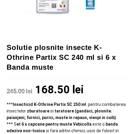
Solutie plosnite insecte K-
Othrine Partix SC 240 ml si 6 x
Banda muste
168.50
lei
245.00
lei
***
Insecticid K-Othrine Partix SC 250 ml
pentru combaterea
insectelor
zburatoare
si
taratoare (gandaci, plosnite.
paianjeni, furnici, purici, muste in repaus, viespi in cuib)
*** S
et 6 x capcane pentru muste Vebicolla
este o
banda
adeziva non-toxica
si fara aditivi chimici, usor de folosit in