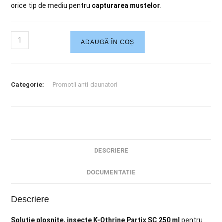
orice tip de mediu pentru
capturarea mustelor
.
ADAUGĂ ÎN COȘ
Categorie:
Promotii anti-daunatori
DESCRIERE
DOCUMENTATIE
Descriere
Solutie plosnite, insecte K-Othrine Partix SC 250 ml
pentru