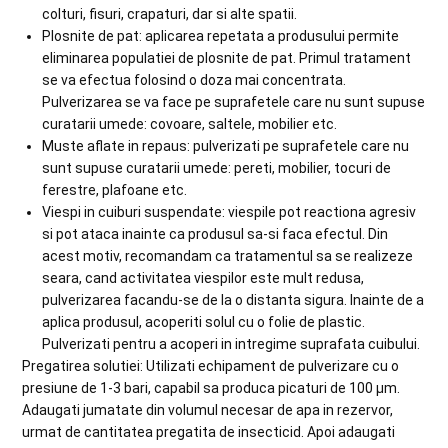
colturi, fisuri, crapaturi, dar si alte spatii.
Plosnite de pat: aplicarea repetata a produsului permite
eliminarea populatiei de plosnite de pat. Primul tratament
se va efectua folosind o doza mai concentrata.
Pulverizarea se va face pe suprafetele care nu sunt supuse
curatarii umede: covoare, saltele, mobilier etc.
Muste aflate in repaus: pulverizati pe suprafetele care nu
sunt supuse curatarii umede: pereti, mobilier, tocuri de
ferestre, plafoane etc.
Viespi in cuiburi suspendate: viespile pot reactiona agresiv
si pot ataca inainte ca produsul sa-si faca efectul. Din
acest motiv, recomandam ca tratamentul sa se realizeze
seara, cand activitatea viespilor este mult redusa,
pulverizarea facandu-se de la o distanta sigura. Inainte de a
aplica produsul, acoperiti solul cu o folie de plastic.
Pulverizati pentru a acoperi in intregime suprafata cuibului.
Pregatirea solutiei: Utilizati echipament de pulverizare cu o
presiune de 1-3 bari, capabil sa produca picaturi de 100 μm.
Adaugati jumatate din volumul necesar de apa in rezervor,
urmat de cantitatea pregatita de insecticid. Apoi adaugati