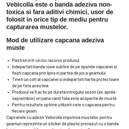
Vebicolla este o banda adeziva non-
toxica si fara aditivi chimici, usor de
folosit in orice tip de mediu pentru
capturarea mustelor.
Mod de utilizare capcana adeziva
muste
Pastrati intr-un loc racoros produsul.
Indepartati banda rosie subtire de pe spatele capcanei si
fixati capcana prin lipire in partea de jos a geamului.
Tineti un colt al capcanei si indepartati hartia protectoare
de pe fata acesteia.
Produsul va fi activ pe durata intregului sezon (ex. aprilie-
septembrie) ori pana cand folia este acoperita de muste.
Pentru rezultate optime utilizati cate o capcana pentru
fiecare geam.
Capcanele cu adeziv Vebicolla impotriva mustelor, pentru
geamuri reprezinta un sticker de plastic prevazut cu o banda