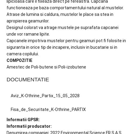
lipicioasa care il fixeaza direct pe fereastra. Capcana
functioneaza pe baza comportamentului natural al mustelor.
Atrase de lumina si caldura, mustelor le place sa stea in
apropierea geamurilor.
Designul colorat va atrage mustele pe suprafata capcanei
unde vor ramane lipite.
Capcanele impotriva mustelor pentru geamuri pot fi folosite in
siguranta in orice tip de incapere, inclusiv in bucatarie si in
camera copilului.
COMPOZITIE
Amestec de Poli-butene si Poli-izobutene
DOCUMENTATIE
Aviz_K-Othrine_Partix_15_05_2028
Fisa_de_Securitate_K-Othrine_PARTIX
Informatii GPSR:
Informatii producator:
Denumirea companiei: 2022 Environmental Science FR S.A.S.