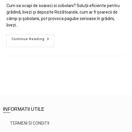
Cum sa scapi de soareci si sobolani? Soluții eficiente pentru
grădină, livezi și depozite Rozătoarele, cum ar fi șoarecii de
câmp și șobolanii, pot provoca pagube serioase în grădini,
livezi…
Continue Reading
INFORMATII UTILE
TERMENI SI CONDITII