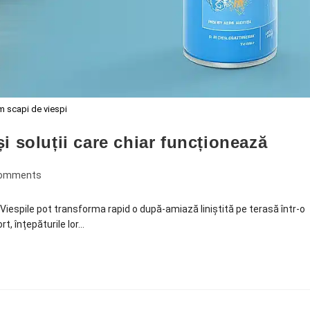
 scapi de viespi
i soluții care chiar funcționează
Comments
Viespile pot transforma rapid o după-amiază liniștită pe terasă într-o
t, înțepăturile lor…