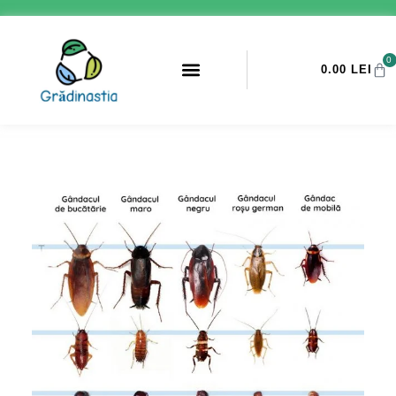
0
0.00
LEI
PROMOTII ANTI-DAUNATORI