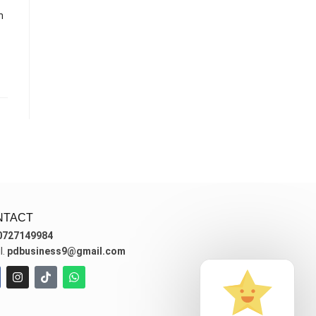
n
NTACT
0727149984
l.
pdbusiness9@gmail.com