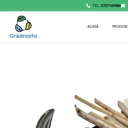
TEL.
0727149984
ACASĂ
PRODUSE