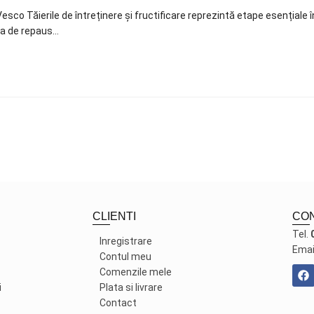
esco Tăierile de întreținere și fructificare reprezintă etape esențiale î
oada de repaus…
CLIENTI
CO
Tel.
Inregistrare
Emai
Contul meu
Comenzile mele
i
Plata si livrare
Contact