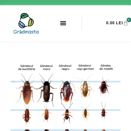
0
0.00
LEI
PROMOTII ANTI-DAUNATORI