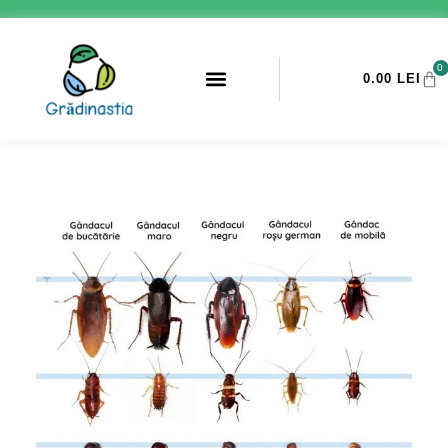
0
0.00
LEI
PROMOTII ANTI-DAUNATORI