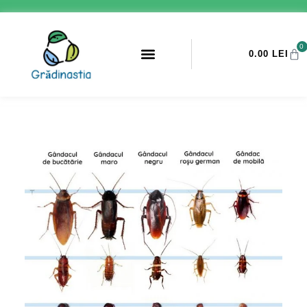
0
0.00
LEI
PROMOTII ANTI-DAUNATORI