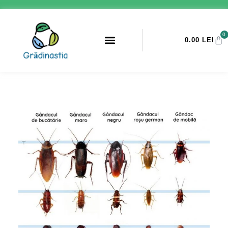
0
0.00
LEI
PROMOTII ANTI-DAUNATORI