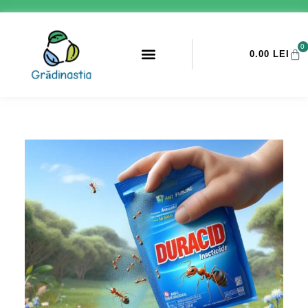
0
0.00
LEI
PROMOTII ANTI-DAUNATORI