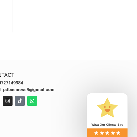
NTACT
0727149984
l.
pdbusiness9@gmail.com
What Our Clients Say