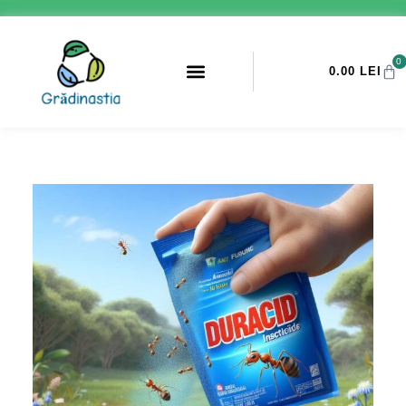
0
0.00
LEI
PROMOTII ANTI-DAUNATORI