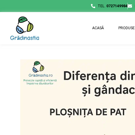
TEL.
0727149984
ACASĂ
PRODUSE