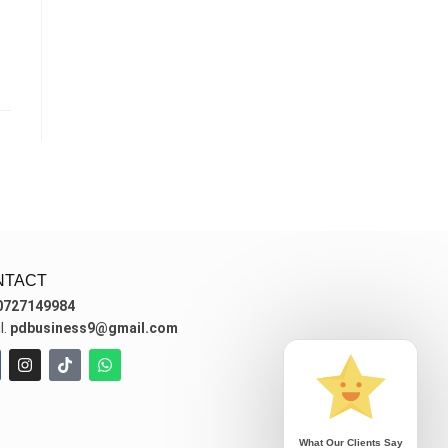
NTACT
0727149984
l.
pdbusiness9@gmail.com
What Our Clients Say