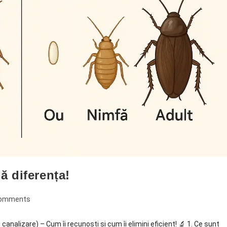
ă diferența!
Comments
analizare) – Cum îi recunoști și cum îi elimini eficient! 🔬 1. Ce sunt