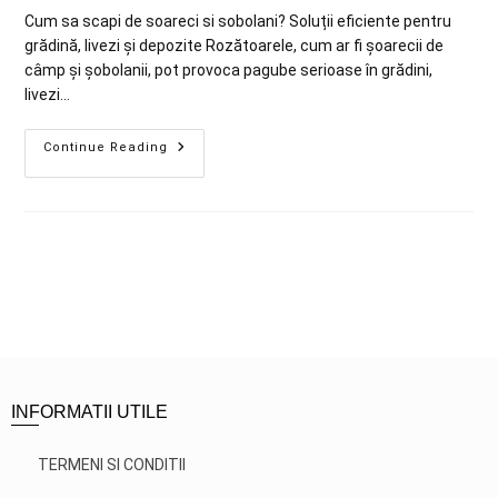
Cum sa scapi de soareci si sobolani? Soluții eficiente pentru
grădină, livezi și depozite Rozătoarele, cum ar fi șoarecii de
câmp și șobolanii, pot provoca pagube serioase în grădini,
livezi…
Continue Reading
INFORMATII UTILE
TERMENI SI CONDITII