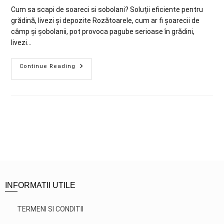
Cum sa scapi de soareci si sobolani? Soluții eficiente pentru
grădină, livezi și depozite Rozătoarele, cum ar fi șoarecii de
câmp și șobolanii, pot provoca pagube serioase în grădini,
livezi…
Continue Reading
INFORMATII UTILE
TERMENI SI CONDITII