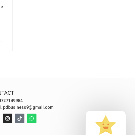
te
NTACT
0727149984
l.
pdbusiness9@gmail.com