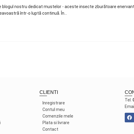
pe blogul nostru dedicat mustelor - aceste insecte zburătoare enervan
voastră într-o luptă continuă. În…
CLIENTI
CO
Tel.
Inregistrare
Emai
Contul meu
Comenzile mele
i
Plata si livrare
Contact