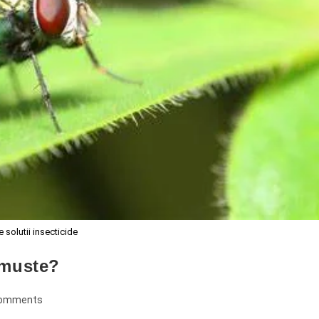
 solutii insecticide
 muste?
Comments