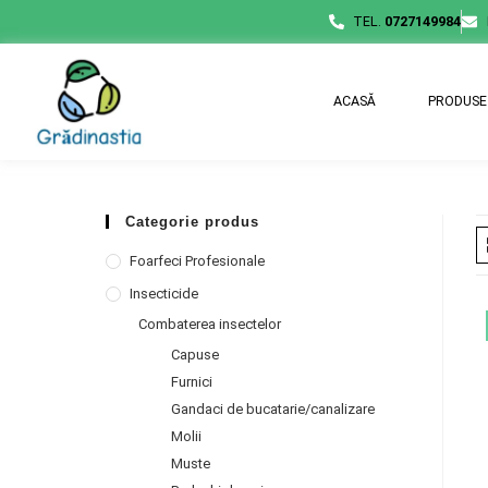
TEL.
0727149984
ACASĂ
PRODUSE
Categorie produs
Foarfeci Profesionale
Insecticide
Combaterea insectelor
Capuse
Furnici
Gandaci de bucatarie/canalizare
Molii
Muste