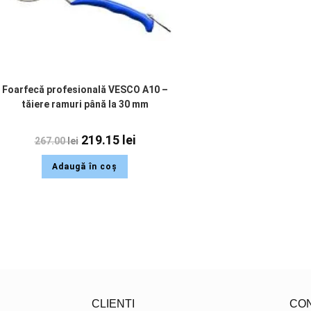
Foarfecă profesională VESCO A10 –
tăiere ramuri până la 30 mm
219.15
lei
267.00
lei
Adaugă în coș
CLIENTI
CO