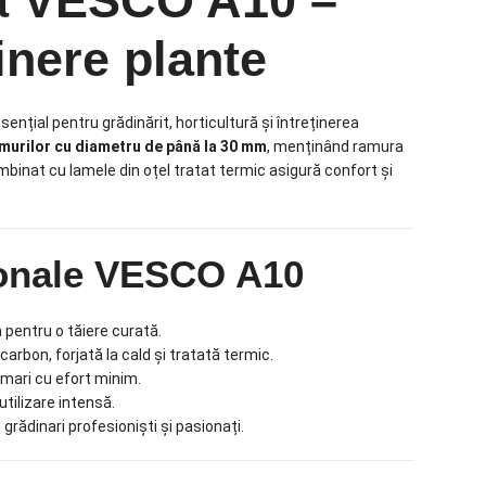
lă VESCO A10 –
ținere plante
nțial pentru grădinărit, horticultură și întreținerea
amurilor cu diametru de până la 30 mm
, menținând ramura
ombinat cu lamele din oțel tratat termic asigură confort și
sionale VESCO A10
 pentru o tăiere curată.
carbon, forjată la cald și tratată termic.
 mari cu efort minim.
utilizare intensă.
grădinari profesioniști și pasionați.