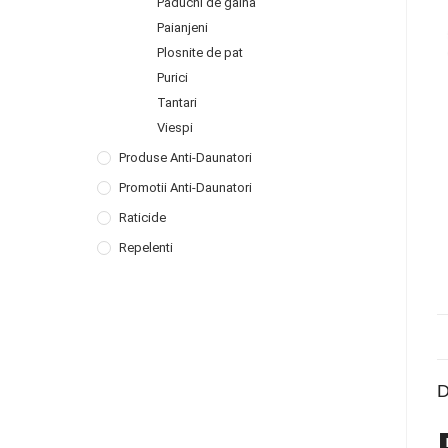
Paduchi de gaina
Paianjeni
Plosnite de pat
Purici
Tantari
Viespi
Produse Anti-Daunatori
Promotii Anti-Daunatori
Raticide
Repelenti
D