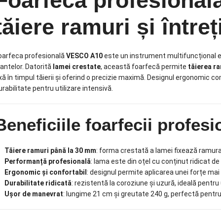
Foarfecă profesiona
tăiere ramuri și între
oarfeca profesională
VESCO A10
este un instrument multifuncțional ese
lantelor. Datorită
lamei crestate
, această foarfecă permite
tăierea r
ixă în timpul tăierii și oferind o precizie maximă. Designul ergonomic c
urabilitate pentru utilizare intensivă.
Beneficiile foarfecii profe
Tăiere ramuri până la 30 mm
: forma crestată a lamei fixează ramura
Performanță profesională
: lama este din oțel cu conținut ridicat de 
Ergonomic și confortabil
: designul permite aplicarea unei forțe mai
Durabilitate ridicată
: rezistentă la coroziune și uzură, ideală pentru 
Ușor de manevrat
: lungime 21 cm și greutate 240 g, perfectă pentru 