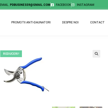
EMAIL.
PDBUSINESS9@GMAIL.COM
FACEBOOK
INSTAGRAM
PROMOTII ANTI-DAUNATORI
DESPRE NOI
CONTACT
REDUCERI!
🔍