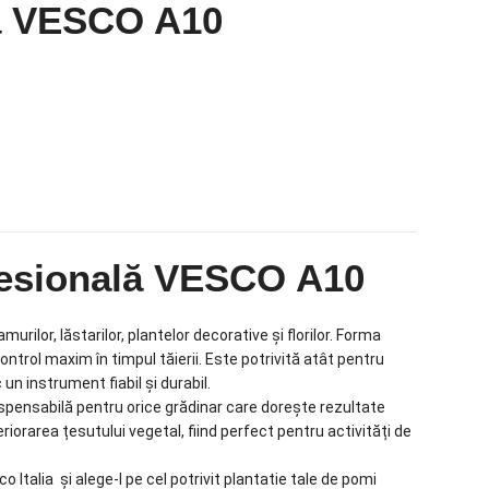
că VESCO A10
ofesională VESCO A10
murilor, lăstarilor, plantelor decorative și florilor. Forma
ontrol maxim în timpul tăierii. Este potrivită atât pentru
 un instrument fiabil și durabil.
ndispensabilă pentru orice grădinar care dorește rezultate
eriorarea țesutului vegetal, fiind perfect pentru activități de
o Italia și alege-l pe cel potrivit plantatie tale de pomi