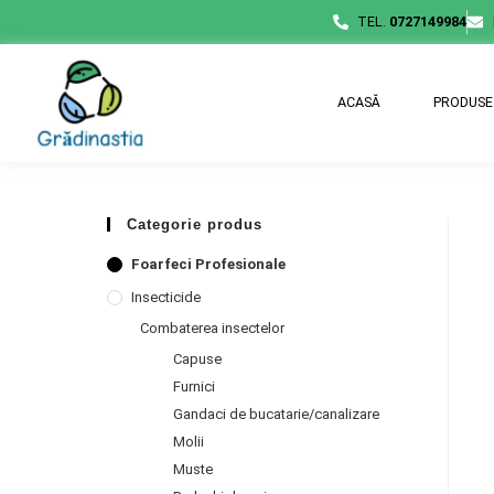
TEL.
0727149984
ACASĂ
PRODUSE
Categorie produs
Foarfeci Profesionale
Insecticide
Combaterea insectelor
Capuse
Furnici
Gandaci de bucatarie/canalizare
Molii
Muste