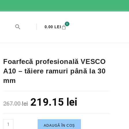
0
0.00
LEI
Foarfecă profesională VESCO
A10 – tăiere ramuri până la 30
mm
219.15
lei
267.00
lei
ADAUGĂ ÎN COȘ