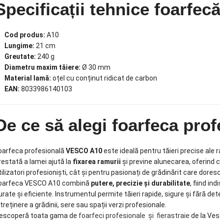
Specificații tehnice foarfe
Cod produs:
A10
Lungime:
21 cm
Greutate:
240 g
Diametru maxim tăiere:
Ø 30 mm
Material lamă:
oțel cu conținut ridicat de carbon
EAN:
8033986140103
De ce să alegi foarfeca pr
oarfeca profesională
VESCO A10
este ideală pentru tăieri precise ale ra
restată a lamei ajută la
fixarea ramurii
și previne alunecarea, oferind c
tilizatori profesioniști, cât și pentru pasionați de grădinărit care doresc
oarfeca VESCO A10 combină
putere, precizie și durabilitate
, fiind i
urate și eficiente. Instrumentul permite tăieri rapide, sigure și fără det
ntreținere a grădinii, sere sau spații verzi profesionale.
escoperă toata gama de
foarfeci profesionale și fierastraie
de la Vesc