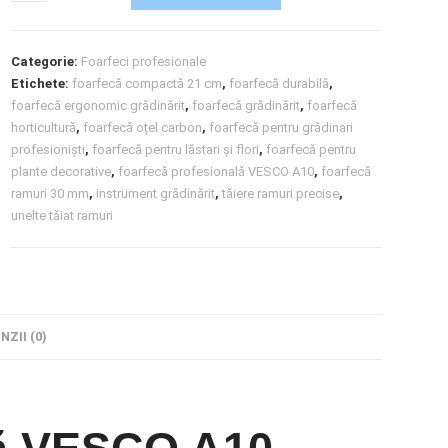
Categorie:
Foarfeci profesionale
Etichete:
foarfecă compactă 21 cm
,
foarfecă durabilă
,
foarfecă ergonomic grădinărit
,
foarfecă grădinărit
,
foarfecă
horticultură
,
foarfecă oțel carbon
,
foarfecă pentru grădinari
profesioniști
,
foarfecă pentru lăstari și flori
,
foarfecă pentru
plante decorative
,
foarfecă profesională VESCO A10
,
foarfecă
ramuri 30 mm
,
instrument grădinărit
,
tăiere ramuri precise
,
unelte tăiat ramuri
NZII (0)