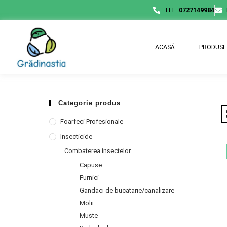
TEL.
0727149984
ACASĂ
PRODUSE
Categorie produs
Foarfeci Profesionale
Insecticide
Combaterea insectelor
Capuse
Furnici
Gandaci de bucatarie/canalizare
Molii
Muste