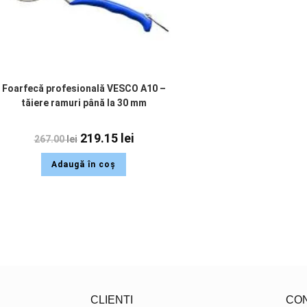
Foarfecă profesională VESCO A10 –
tăiere ramuri până la 30 mm
219.15
lei
267.00
lei
Adaugă în coș
CLIENTI
CO