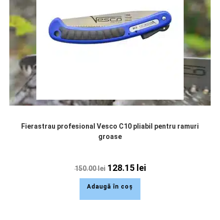
Fierastrau profesional Vesco C10 pliabil pentru ramuri
groase
128.15
lei
150.00
lei
Adaugă în coș