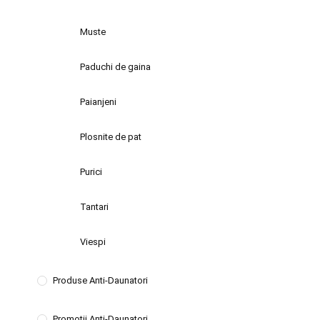
Muste
Paduchi de gaina
Paianjeni
Plosnite de pat
Purici
Tantari
Viespi
Produse Anti-Daunatori
Promotii Anti-Daunatori