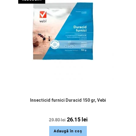
Insecticid furnici Duracid 150 gr, Vebi
26.15
lei
29.80
lei
Adaugă în coș