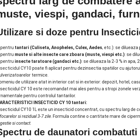
spectru larg de combatere a 
muste, viespi, gandaci, furni
Utilizare si doze pentru Insectici
 pentru
tantari (Culiseta, Anopheles, Culex, Aedes
, etc.): se dilueaza 
 pentru
muste si alte insecte care zboara (muste, viespi etc.)
: se dil
 pentru
insecte taratoare (gandaci etc.)
: se dilueaza la 2-3 % in apa, 2
nsecticidul CY10
poate fi aplicat pentru dezinsectia spatiilor cu ajutoru
ulverizatoarelor termice.
omeniu de utilizare atat in interior cat si in exterior: depozit, hotel, cas
nsecticidul CY 10 este recomandat mai ales pentru a stropi zonele verzi, s
rnamentale pentru controlul tantarilor.
ARACTERISTICI INSECTICID CY 10 tantari:
nsecticidul CY10 1L este un insecticid concentrat, cu spectru larg de
focarelor si rezidual 3-7 zile
. Formula contine o cantitate mare de ciperm
ngestie s
i contact.
Spectru de daunatori combatuti 