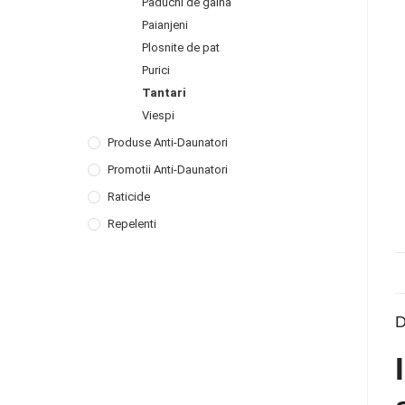
Paduchi de gaina
Paianjeni
Plosnite de pat
Purici
Tantari
Viespi
Produse Anti-Daunatori
Promotii Anti-Daunatori
Raticide
Repelenti
D