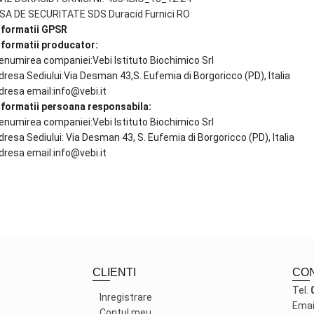
ISA DE SECURITATE SDS Duracid Furnici RO
nformatii GPSR
nformatii producator:
enumirea companiei:Vebi Istituto Biochimico Srl
dresa Sediului:Via Desman 43,S. Eufemia di Borgoricco (PD), Italia
dresa email:info@vebi.it
nformatii persoana responsabila:
enumirea companiei:Vebi Istituto Biochimico Srl
dresa Sediului: Via Desman 43, S. Eufemia di Borgoricco (PD), Italia
dresa email:info@vebi.it
CLIENTI
CO
Tel.
Inregistrare
Emai
Contul meu