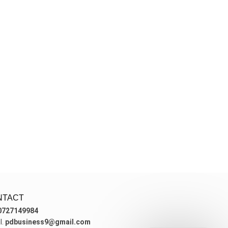
NTACT
0727149984
l.
pdbusiness9@gmail.com