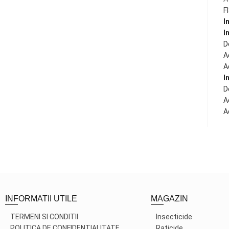
F
I
I
D
A
A
I
D
A
A
INFORMATII UTILE
MAGAZIN
TERMENI SI CONDITII
Insecticide
POLITICA DE CONFIDENTIALITATE
Raticide