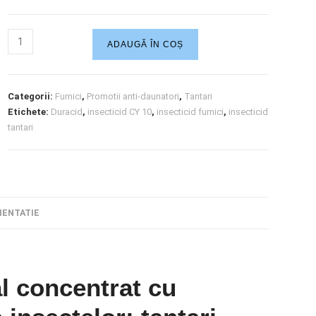
ADAUGĂ ÎN COȘ
Categorii:
Furnici
,
Promotii anti-daunatori
,
Tantari
Etichete:
Duracid
,
insecticid CY 10
,
insecticid furnici
,
insecticid
tantari
ENTATIE
l concentrat cu