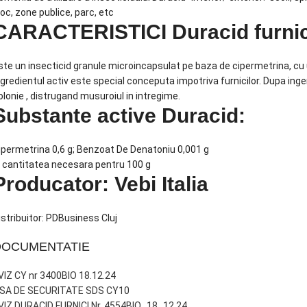
loc, zone publice, parc, etc
CARACTERISTICI
Duracid furnic
ste un insecticid granule microincapsulat pe baza de cipermetrina, cu 
ngredientul activ este special conceputa impotriva furnicilor. Dupa inge
olonie , distrugand musuroiul in intregime.
Substante active Duracid:
ipermetrina 0,6 g; Benzoat De Denatoniu 0,001 g
n cantitatea necesara pentru 100 g
Producator: Vebi Italia
istribuitor: PDBusiness Cluj
DOCUMENTATIE
VIZ CY nr 3400BIO 18.12.24
ISA DE SECURITATE SDS CY10
VIZ DURACID FURNICI Nr. 4554BIO_18_12.24