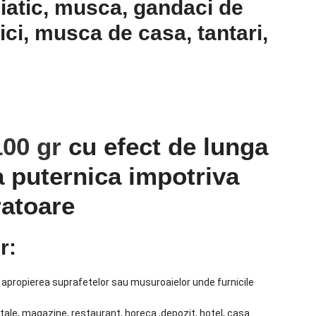
siatic, musca, gandaci de
rici, musca de casa, tantari,
100 gr
cu efect de lunga
a puternica impotriva
ratoare
r:
n apropierea suprafetelor sau musuroaielor unde furnicile
pitale, magazine, restaurant, horeca ,depozit, hotel, casa.