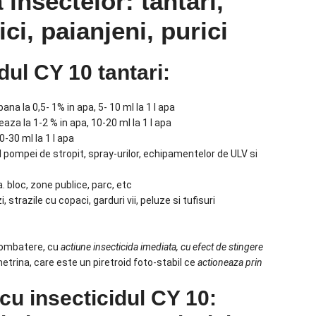
insectelor: tantari,
ci, paianjeni, purici
dul CY 10 tantari:
pana la 0,5- 1% in apa, 5- 10 ml la 1 l apa
ueaza la 1-2 % in apa, 10-20 ml la 1 l apa
0-30 ml la 1 l apa
l pompei de stropit, spray-urilor, echipamentelor de ULV si
a. bloc, zone publice, parc, etc
trazile cu copaci, garduri vii, peluze si tufisuri
 combatere, cu
ac
t
iune insecticida imediata, cu efect de stingere
etrina, care este un piretroid foto-stabil ce
ac
tioneaza prin
cu insecticidul CY 10: