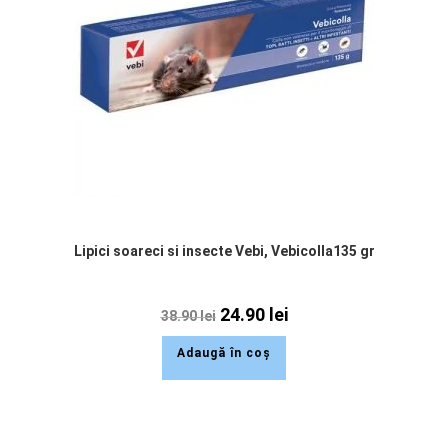
Lipici soareci si insecte Vebi, Vebicolla135 gr
24.90
lei
38.90
lei
Adaugă în coș