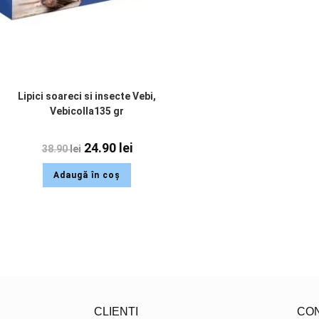
Lipici soareci si insecte Vebi,
Vebicolla135 gr
24.90
lei
38.90
lei
Adaugă în coș
CLIENTI
CO