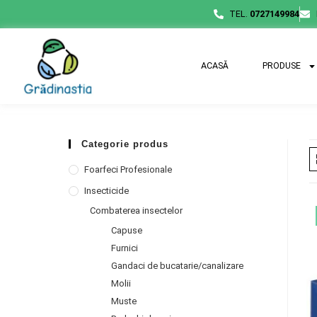
TEL.
0727149984
ACASĂ
PRODUSE
Categorie produs
Foarfeci Profesionale
Insecticide
Combaterea insectelor
Capuse
Furnici
Gandaci de bucatarie/canalizare
Molii
Muste