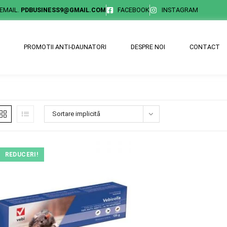
EMAIL.
PDBUSINESS9@GMAIL.COM
FACEBOOK
INSTAGRAM
PROMOTII ANTI-DAUNATORI
DESPRE NOI
CONTACT
Sortare implicită
REDUCERI!