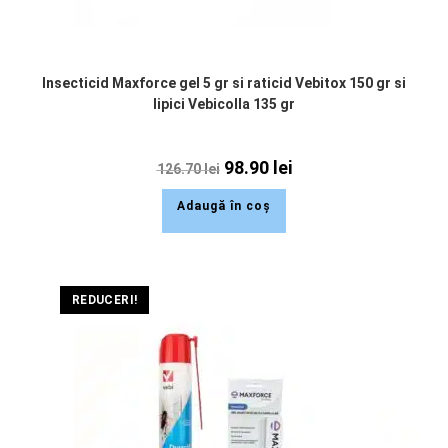
Insecticid Maxforce gel 5 gr si raticid Vebitox 150 gr si
lipici Vebicolla 135 gr
98.90
lei
126.70
lei
Adaugă în coș
REDUCERI!