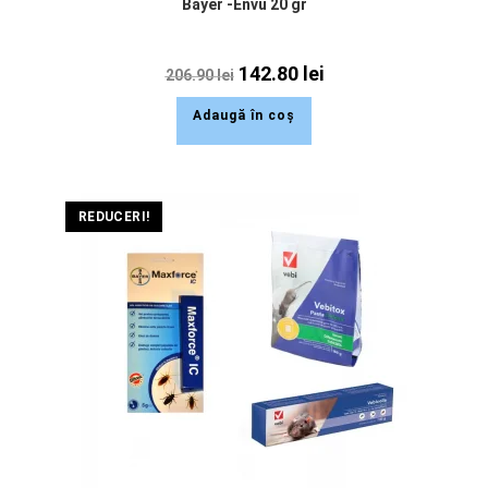
Bayer -Envu 20 gr
142.80
lei
206.90
lei
Adaugă în coș
REDUCERI!