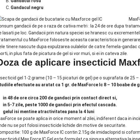
Gandacul rosu
Gandacul negru
MaxFo
onsum gandacii de pe o raza de cativa metri : la 24 de ore dupa tratame
ie lasati pe loc. Gandacii prin natura speciei se hranesc cu excremente
ratamentul cu MaxForce foloseste aceasta caracteristica in generarea
ele tinere nascute dupa expulzarea oulalelor de catre femela-gandac 
orti, in plus fata de picatura de gel si vor muri, si ei in cateva zile.
Doza de aplicare insecticid Maxf
nsecticid gel 1-2 grame (10 – 15 picaturi de gel) pe o suprafata de 25 –
tudiile efectuate au aratat ca 1 gr. de MaxForce Ic 8 – 10 boabe de 
in 48 de ore circa 200 de gandaci prin contact direct si,
in 5-7 zile, peste 1000 de gandaci prin efectul cascada.
gelul isi mentine atractivitatea pana la 4 luni
axForce se poate aplica in orice moment al zilei, indiferent daca in inci
nde nu se pot folosi insecticide lichide din motive de securitate.
ompozitie: 100 g de MaxForce IC contin 2.15g de imidacloprid si coform
nsecticidul Max Force IC Gel este formulat ca singura alternativa la ins