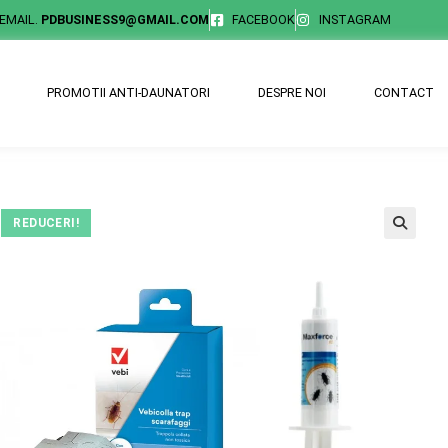
EMAIL.
PDBUSINESS9@GMAIL.COM
FACEBOOK
INSTAGRAM
PROMOTII ANTI-DAUNATORI
DESPRE NOI
CONTACT
REDUCERI!
🔍