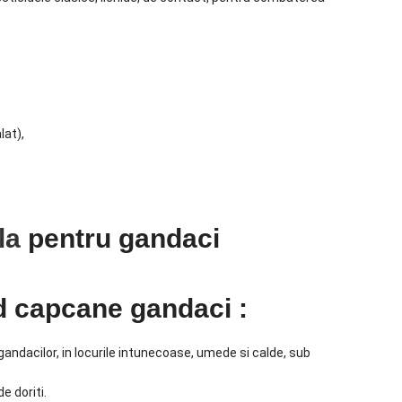
lat),
la
pentru gandaci
id capcane gandaci :
dacilor, in locurile intunecoase, umede si calde, sub
e doriti.