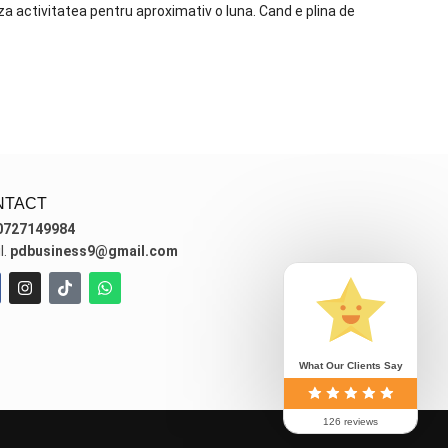
a activitatea pentru aproximativ o luna. Cand e plina de
NTACT
0727149984
l.
pdbusiness9@gmail.com
What Our Clients Say
126 reviews