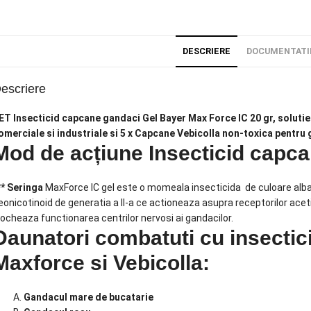
DESCRIERE
DOCUMENTATI
escriere
ET Insecticid capcane gandaci Gel Bayer Max Force IC 20 gr, solutie 
omerciale si industriale si 5 x Capcane Vebicolla non-toxica pentru
Mod de acțiune Insecticid capca
** Seringa
MaxForce IC gel este o momeala insecticida de culoare alba 
eonicotinoid de generatia a II-a ce actioneaza asupra receptorilor acet
locheaza functionarea centrilor nervosi ai gandacilor.
Daunatori combatuti cu insecti
Maxforce si Vebicolla:
Gandacul mare de bucatarie