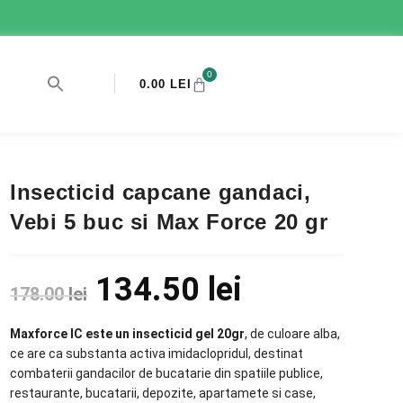
0
0.00
LEI
Insecticid capcane gandaci,
Vebi 5 buc si Max Force 20 gr
134.50
lei
178.00
lei
Maxforce IC este un insecticid gel 20gr
, de culoare alba,
ce are ca substanta activa imidaclopridul, destinat
combaterii gandacilor de bucatarie din spatiile publice,
restaurante, bucatarii, depozite, apartamete si case,