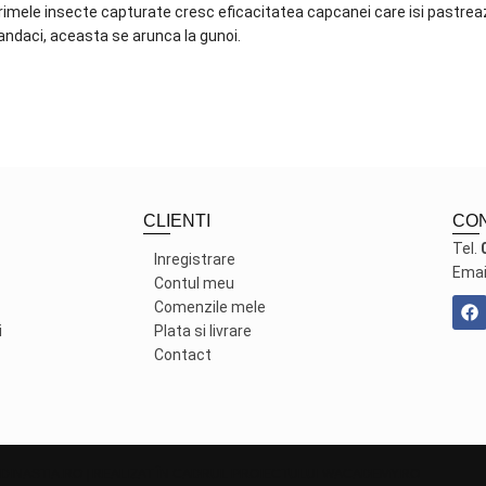
rimele insecte capturate cresc eficacitatea capcanei care isi pastreaz
andaci, aceasta se arunca la gunoi.
CLIENTI
CO
Tel.
Inregistrare
Emai
Contul meu
Comenzile mele
i
Plata si livrare
Contact
DINASTIA.RO | REALIZAT ÎN CADRUL PROIECTULUI
WACADEMY.RO