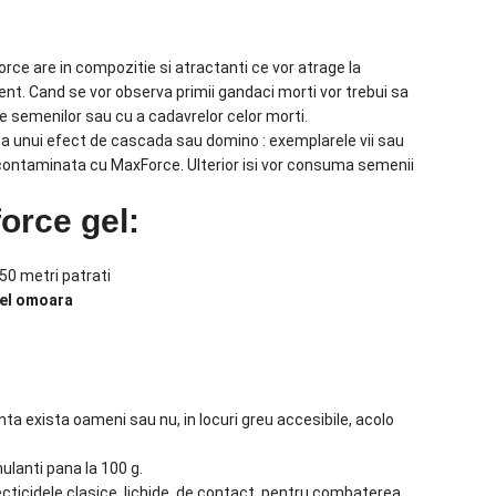
rce are in compozitie si atractanti ce vor atrage la
nt. Cand se vor observa primii gandaci morti vor trebui sa
le semenilor sau cu a cadavrelor celor morti.
 unui efect de cascada sau domino : exemplarele vii sau
contaminata cu MaxForce. Ulterior isi vor consuma semenii
orce gel:
 50 metri patrati
gel omoara
nta exista oameni sau nu, in locuri greu accesibile, acolo
ulanti pana la 100 g.
ecticidele clasice, lichide, de contact, pentru combaterea