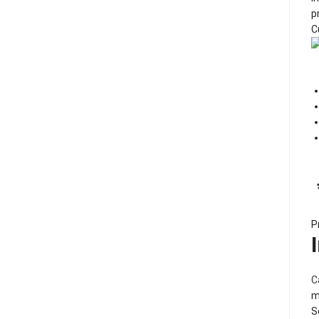
p
C
P
C
m
S