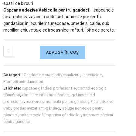
spatii de birouri
Capcane adezive Vebicolla pentru gandaci –
capcanele
se amplaseaza acolo unde se banuieste prezenta
gandacilor, in locurile intunecoase, umede si calde, sub
mobilier, chiuvete, electrocasnice, rafturi, lipite de perete.
ADAUGĂ ÎN COȘ
Categorii:
Gandaci de bucatarie/canalizare
,
Insecticide
,
Promotii anti-daunatori
Etichete:
capcane gândaci profesionale
,
control ecologic
dăunători
,
eliminare infestare gândaci
,
gel insecticid
profesional
,
maxforce
,
momeală pentru gândaci
,
Plăci adezive
Vebi
,
produs avizat anti-gândaci
,
soluție non-toxic pentru
gândaci
,
soluție rapidă împotriva gândacilor
,
tratament eficient
pentru gândaci