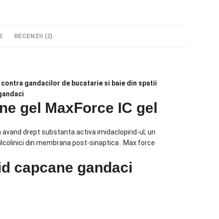
E
RECENZII (2)
contra gandacilor de bucatarie si baie din spatii
 gandaci
ne gel MaxForce IC gel
avand drept substanta activa imidaclopirid-ul, un
ilcolinici din membrana post-sinaptica . Max force
cid capcane gandaci