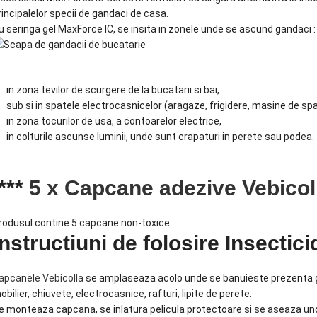
rincipalelor specii de gandaci de casa.
u seringa gel MaxForce IC, se insita in zonele unde se ascund gandaci :
in zona tevilor de scurgere de la bucatarii si bai,
sub si in spatele electrocasnicelor (aragaze, frigidere, masine de spa
in zona tocurilor de usa, a contoarelor electrice,
in colturile ascunse luminii, unde sunt crapaturi in perete sau podea.
***
5 x Capcane adezive Vebicol
rodusul contine 5 capcane non-toxice.
Instructiuni de folosire Insectic
apcanele Vebicolla
se amplaseaza acolo unde se banuieste prezenta gan
obilier, chiuvete, electrocasnice, rafturi, lipite de perete.
e monteaza capcana, se inlatura pelicula protectoare si se aseaza und