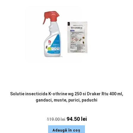
Solutie insecticida K-othrine wg 250 si Draker Rtu 400 ml,
gandaci, muste, purici, paduchi
94.50
lei
119.00
lei
Adaugă în coș