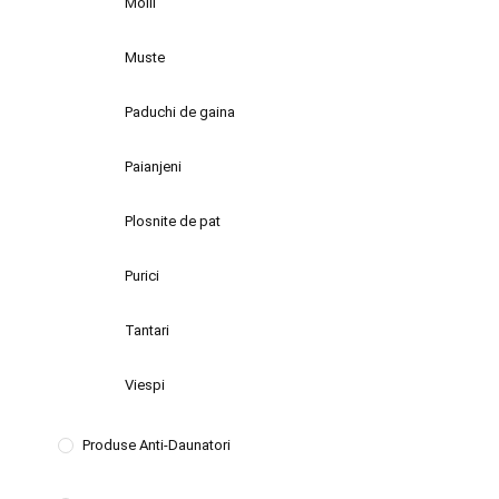
Molii
Muste
Paduchi de gaina
Paianjeni
Plosnite de pat
Purici
Tantari
Viespi
Produse Anti-Daunatori