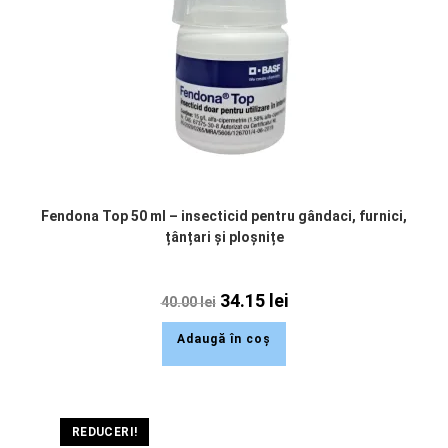
Fendona Top 50 ml – insecticid pentru gândaci, furnici,
țânțari și ploșnițe
34.15
lei
40.00
lei
Adaugă în coș
REDUCERI!