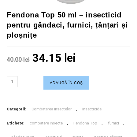
Fendona Top 50 ml – insecticid
pentru gândaci, furnici, țânțari și
ploșnițe
34.15
lei
40.00
lei
ADAUGĂ ÎN COȘ
Categorii:
Combaterea insectelor
,
Insecticide
Etichete:
combatere insecte
,
Fendona Top
,
furnici
,