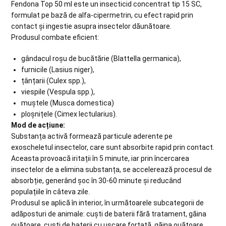
Fendona Top 50 ml este un insecticid concentrat tip 15 SC,
formulat pe bază de alfa-cipermetrin, cu efect rapid prin
contact și ingestie asupra insectelor dăunătoare.
Produsul combate eficient:
gândacul roșu de bucătărie (Blattella germanica),
furnicile (Lasius niger),
țânțarii (Culex spp.),
viespile (Vespula spp.),
muștele (Musca domestica)
ploșnițele (Cimex lectularius).
Mod de acțiune:
Substanța activă formează particule aderente pe
exoscheletul insectelor, care sunt absorbite rapid prin contact.
Aceasta provoacă iritații în 5 minute, iar prin încercarea
insectelor de a elimina substanța, se accelerează procesul de
absorbție, generând șoc în 30-60 minute și reducând
populațiile în câteva zile.
Produsul se aplică în interior, în următoarele subcategorii de
adăposturi de animale: cuști de baterii fără tratament, găina
ouătoare, cuști de baterii cu uscare forțată, găina ouătoare,