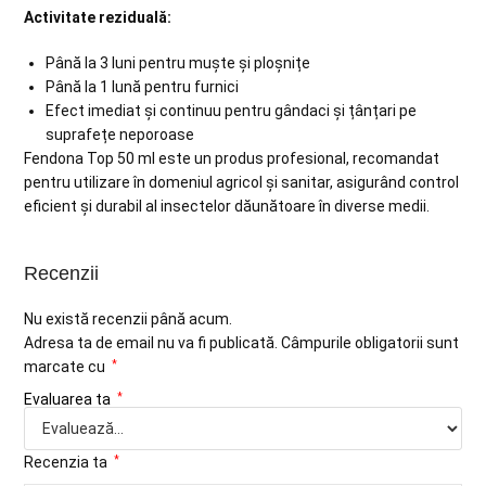
Activitate reziduală:
Până la 3 luni pentru muște și ploșnițe
Până la 1 lună pentru furnici
Efect imediat și continuu pentru gândaci și țânțari pe
suprafețe neporoase
Fendona Top 50 ml este un produs profesional, recomandat
pentru utilizare în domeniul agricol și sanitar, asigurând control
eficient și durabil al insectelor dăunătoare în diverse medii.
Recenzii
Nu există recenzii până acum.
Adresa ta de email nu va fi publicată.
Câmpurile obligatorii sunt
marcate cu
*
Evaluarea ta
*
Recenzia ta
*