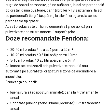
cuști de baterii compacte, găina ouătoare, la sol pe pardoseală
tip grătar, găina ouătoare, părinți broiler > 18 săptămâni, la sol
cu pardoseală tip grătar, părinți broiler în creștere, la sol cu
pardoseală tip grătar.
Acest produs este un lichid concentrat şi se aplică prin
pulverizare pentru tratamentul suprafeţelor.
Doze recomandate Fendona:
20-40 ml produs / litru apă pentru 20 m²
10-20 ml produs / 0,5 litri apă pentru 10 m²
5-10 ml produs / 0,25 litri apă pentru 5 m²
Aplicarea se realizează prin pulverizare manuală sau
automată pe suprafețe, crăpături și zone de ascundere a
insectelor.
Frecvența aplicării:
Igienă rurală (adăposturi animale): până la 4 tratamente
anual
Sănătate publică (zone urbane, locuințe): 1-2 tratamente
anual