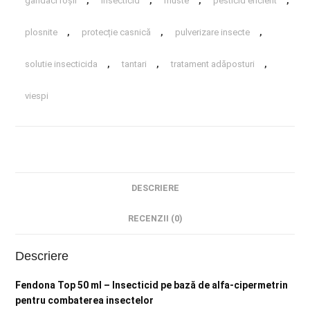
gândaci roșii
,
insecticid
,
muste
,
pesticid eficient
,
plosnite
,
protecție casnică
,
pulverizare insecte
,
solutie insecticida
,
tantari
,
tratament adăposturi
,
viespi
DESCRIERE
RECENZII (0)
Descriere
Fendona Top 50 ml – Insecticid pe bază de alfa-cipermetrin
pentru combaterea insectelor