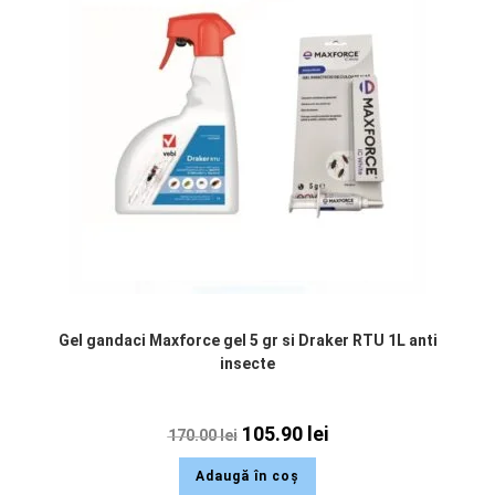
Gel gandaci Maxforce gel 5 gr si Draker RTU 1L anti
insecte
105.90
lei
170.00
lei
Adaugă în coș