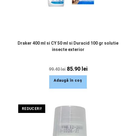
Draker 400 ml si CY 50 ml si Duracid 100 gr solutie
insecte exterior
85.90
lei
99.40
lei
Adaugă în coș
REDUCERI!