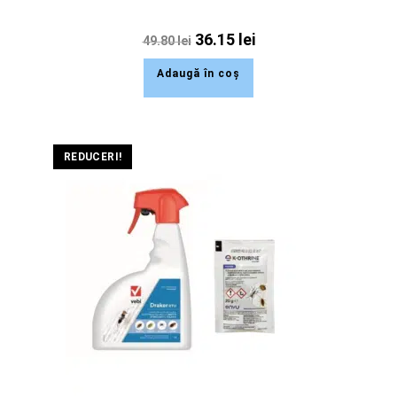
36.15
lei
49.80
lei
Adaugă în coș
REDUCERI!