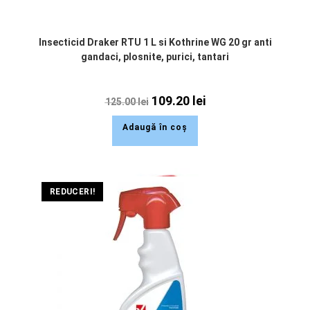
Insecticid Draker RTU 1 L si Kothrine WG 20 gr anti
gandaci, plosnite, purici, tantari
109.20
lei
125.00
lei
Adaugă în coș
REDUCERI!