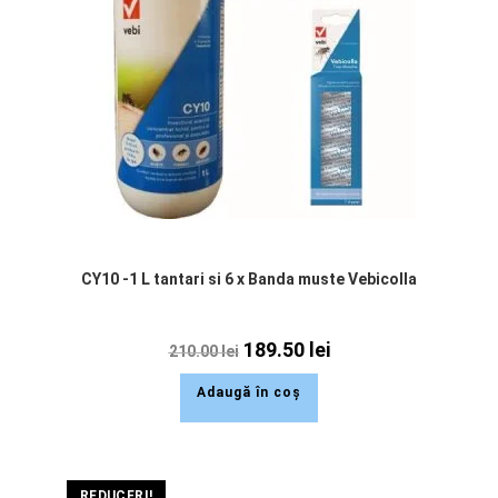
CY10 -1 L tantari si 6 x Banda muste Vebicolla
189.50
lei
210.00
lei
Adaugă în coș
REDUCERI!