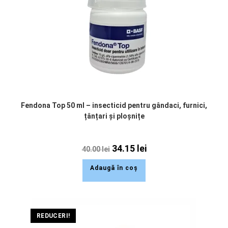
Fendona Top 50 ml – insecticid pentru gândaci, furnici,
țânțari și ploșnițe
34.15
lei
40.00
lei
Adaugă în coș
REDUCERI!