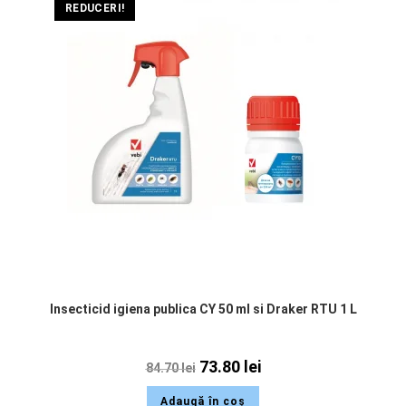
REDUCERI!
Insecticid igiena publica CY 50 ml si Draker RTU 1 L
73.80
lei
84.70
lei
Adaugă în coș