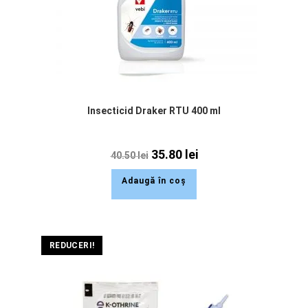
Insecticid Draker RTU 400 ml
35.80
lei
40.50
lei
Adaugă în coș
REDUCERI!