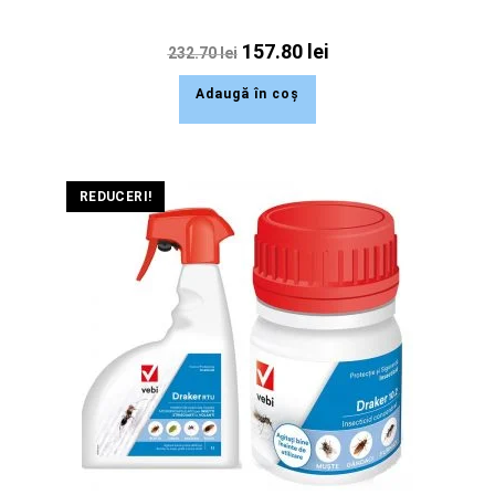
157.80
lei
232.70
lei
Adaugă în coș
REDUCERI!