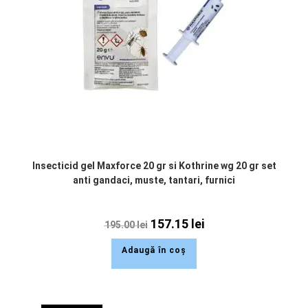
Insecticid gel Maxforce 20 gr si Kothrine wg 20 gr set
anti gandaci, muste, tantari, furnici
157.15
lei
195.00
lei
Adaugă în coș