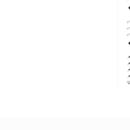
✅
✅
✅




