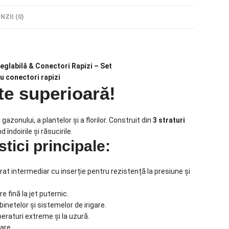
NZII (0)
eglabilă & Conectori Rapizi – Set
u conectori rapizi
ate superioară!
gazonului, a plantelor și a florilor. Construit din
3 straturi
 îndoirile și răsucirile.
tici principale:
rat intermediar cu inserție pentru rezistență la presiune și
e fină la jet puternic.
inetelor și sistemelor de irigare.
peraturi extreme și la uzură.
oare.