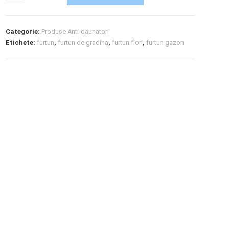
Categorie:
Produse Anti-daunatori
Etichete:
furtun
,
furtun de gradina
,
furtun flori
,
furtun gazon