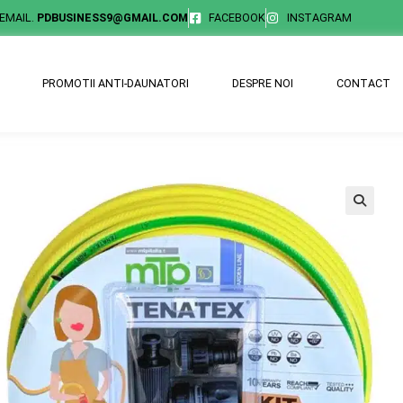
EMAIL.
PDBUSINESS9@GMAIL.COM
FACEBOOK
INSTAGRAM
PROMOTII ANTI-DAUNATORI
DESPRE NOI
CONTACT
🔍