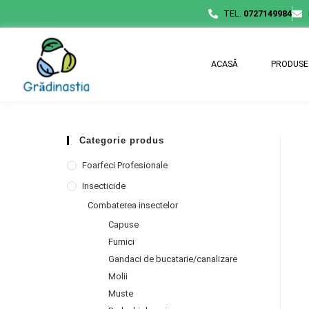
TEL.
0727149984
ACASĂ
PRODUSE
Categorie produs
Foarfeci Profesionale
Insecticide
Combaterea insectelor
Capuse
Furnici
Gandaci de bucatarie/canalizare
Molii
Muste