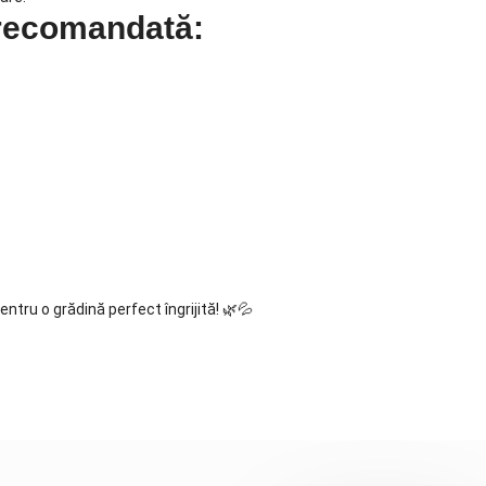
e recomandată:
ru o grădină perfect îngrijită! 🌿💦