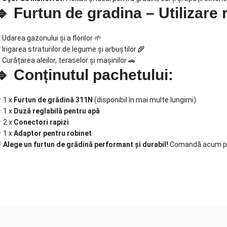
🔹 Furtun de gradina – Utilizar
 Udarea gazonului și a florilor 🌱
 Irigarea straturilor de legume și arbuștilor 🌾
 Curățarea aleilor, teraselor și mașinilor 🚗
🔹 Conținutul pachetului:
 1 x
Furtun de grădină 311N
(disponibil în mai multe lungimi)
 1 x
Duză reglabilă pentru apă
 2 x
Conectori rapizi
 1 x
Adaptor pentru robinet

Alege un furtun de grădină performant și durabil!
Comandă acum pent