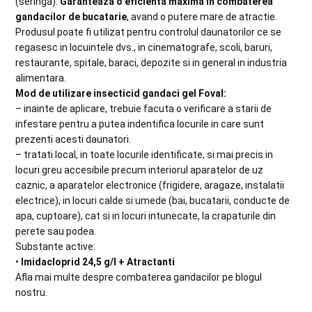
(seringa).
Garanteaza o eficienta maxima in combaterea
gandacilor de bucatarie
, avand o putere mare de atractie.
Produsul poate fi utilizat pentru controlul daunatorilor ce se
regasesc in locuintele dvs., in cinematografe, scoli, baruri,
restaurante, spitale, baraci, depozite si in general in industria
alimentara.
Mod de utilizare insecticid gandaci gel Foval:
– inainte de aplicare, trebuie facuta o verificare a starii de
infestare pentru a putea indentifica locurile in care sunt
prezenti acesti daunatori.
– tratati local, in toate locurile identificate, si mai precis in
locuri greu accesibile precum interiorul aparatelor de uz
caznic, a aparatelor electronice (frigidere, aragaze, instalatii
electrice), in locuri calde si umede (bai, bucatarii, conducte de
apa, cuptoare), cat si in locuri intunecate, la crapaturile din
perete sau podea.
Substante active:
•
Imidacloprid 24,5 g/l + Atractanti
Afla mai multe despre combaterea gandacilor pe blogul
nostru.