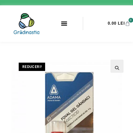
0
0.00
LEI
PROMOTII ANTI-DAUNATORI
REDUCERI!
🔍