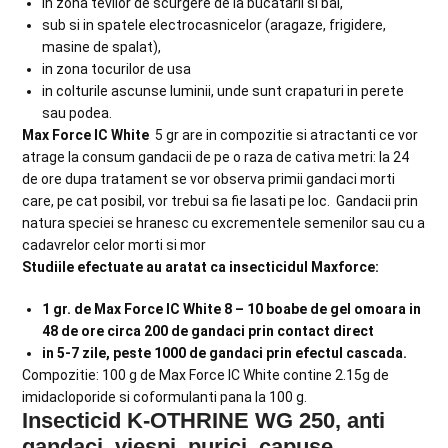
in zona tevilor de scurgere de la bucatarii si bai,
sub si in spatele electrocasnicelor (aragaze, frigidere,
masine de spalat),
in zona tocurilor de usa
in colturile ascunse luminii, unde sunt crapaturi in perete
sau podea.
Max Force IC White
5 gr are in compozitie si atractanti ce vor
atrage la consum gandacii de pe o raza de cativa metri: la 24
de ore dupa tratament se vor observa primii gandaci morti
care, pe cat posibil, vor trebui sa fie lasati pe loc. Gandacii prin
natura speciei se hranesc cu excrementele semenilor sau cu a
cadavrelor celor morti si mor
Studiile efectuate au aratat ca insecticidul Maxforce:
1 gr. de Max Force IC White 8 – 10 boabe de gel omoara in
48 de ore circa 200 de gandaci prin contact direct
in 5-7 zile, peste 1000 de gandaci prin efectul cascada.
Compozitie: 100 g de Max Force IC White contine 2.15g de
imidacloporide si coformulanti pana la 100 g.
Insecticid K-OTHRINE WG 250, anti
gandaci, viespi, purici, capuse