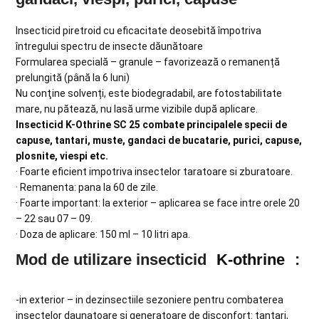
Insecticid piretroid cu eficacitate deosebită împotriva
întregului spectru de insecte dăunătoare
Formularea specială – granule – favorizează o remanență
prelungită (până la 6 luni)
Nu conţine solvenți, este biodegradabil, are fotostabilitate
mare, nu pătează, nu lasă urme vizibile după aplicare.
Insecticid K-Othrine SC 25 combate principalele specii de
capuse, tantari, muste, gandaci de bucatarie, purici, capuse,
plosnite, viespi etc.
· Foarte eficient impotriva insectelor taratoare si zburatoare.
· Remanenta: pana la 60 de zile.
· Foarte important: la exterior – aplicarea se face intre orele 20
– 22 sau 07 – 09.
· Doza de aplicare: 150 ml – 10 litri apa.
Mod de utilizare insecticid
K-othrine
:
-in exterior – in dezinsectiile sezoniere pentru combaterea
insectelor daunatoare si generatoare de disconfort: tantari,