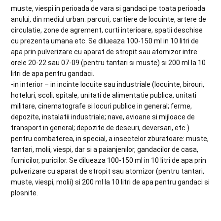
muste, viespi in perioada de vara si gandaci pe toata perioada
anului, din mediul urban: parcuri, cartiere de locuinte, artere de
circulatie, zone de agrement, curti interioare, spatii deschise
cu prezenta umana etc. Se dilueaza 100-150 ml in 10 litri de
apa prin pulverizare cu aparat de stropit sau atomizor intre
orele 20-22 sau 07-09 (pentru tantari si muste) si 200 ml la 10
litri de apa pentru gandaci.
-in interior – in incinte locuite sau industriale (locuinte, birouri,
hoteluri, scoli, spitale, unitati de alimentatie publica, unitati
militare, cinematografe si locuri publice in general; ferme,
depozite, instalatii industriale; nave, avioane si mijloace de
transport in general; depozite de deseuri, deversari, etc.)
pentru combaterea, in special, a insectelor zburatoare: muste,
tantari, molii, viespi, dar si a paianjenilor, gandacilor de casa,
furnicilor, puricilor. Se dilueaza 100-150 ml in 10 litri de apa prin
pulverizare cu aparat de stropit sau atomizor (pentru tantari,
muste, viespi, molii) si 200 ml la 10 litri de apa pentru gandaci si
plosnite.