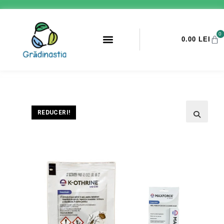
0
0.00
LEI
PROMOTII ANTI-DAUNATORI
REDUCERI!
🔍