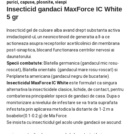
purici, capuse, plosnite, viespi
Insecticid gandaci MaxForce IC White
5 gr
Insecticid gel de culoare alba avand drept substanta activa
imidaclopirid-ul, un neonicotinoid de generatia a II-a ce
actioneaza asupra receptorilor acetilcolinici din membrana
post-sinaptica, blocand functionarea centrilor nervosi ai
daunatorului.
Specii combatute:
Blatella germanica (gandacul mic rosu-
roscat), Blatella orientalis (gandacul mare rosu-roscat) si
Periplaneta americana (gandacul negru de bucatarie).
Insecticidul MaxForce IC White
este formulat ca singura
alternativa la insecticidele clasice, lichide, de contact, pentru
combaterea principalelor specii de gandaci de casa. Dupa o
monitorizare a nivelului de infestare se va trata suprafata
infestata prin aplicarea metodica la distante de 1-2 m a
boabelor(0.1-0.2 g) de Ma Force.
Se insista cu insecticidul gel acolo unde gandacii se ascund: