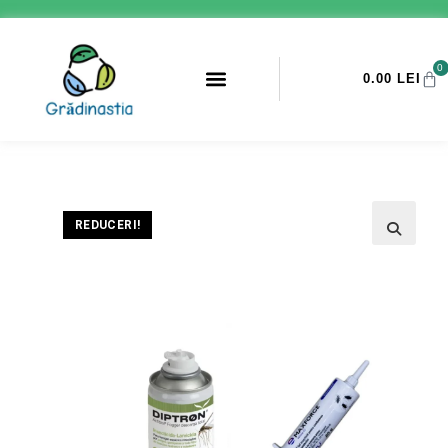
0
0.00
LEI
PROMOTII ANTI-DAUNATORI
REDUCERI!
🔍