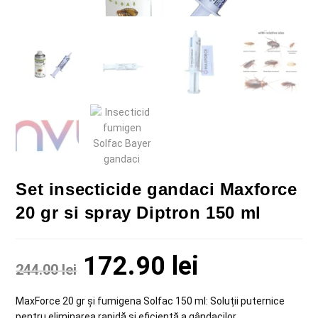
Set insecticide gandaci Maxforce
20 gr si spray Diptron 150 ml
172.90
lei
244.00
lei
MaxForce 20 gr și fumigena Solfac 150 ml: Soluții puternice
pentru eliminarea rapidă și eficientă a gândacilor.