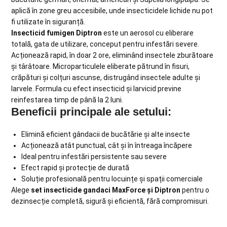
aplică în zone greu accesibile, unde insecticidele lichide nu pot
fi utilizate în siguranță.
Insecticid fumigen Diptron
este un aerosol cu eliberare
totală, gata de utilizare, conceput pentru infestări severe.
Acționează rapid, în doar 2 ore, eliminând insectele zburătoare
și târâtoare. Microparticulele eliberate pătrund în fisuri,
crăpături și colțuri ascunse, distrugând insectele adulte și
larvele. Formula cu efect insecticid și larvicid previne
reinfestarea timp de până la 2 luni.
Beneficii principale ale setului:
Elimină eficient gândacii de bucătărie și alte insecte
Acționează atât punctual, cât și în întreaga încăpere
Ideal pentru infestări persistente sau severe
Efect rapid și protecție de durată
Soluție profesională pentru locuințe și spații comerciale
Alege
set insecticide gandaci MaxForce și Diptron
pentru o
dezinsecție completă, sigură și eficientă, fără compromisuri.