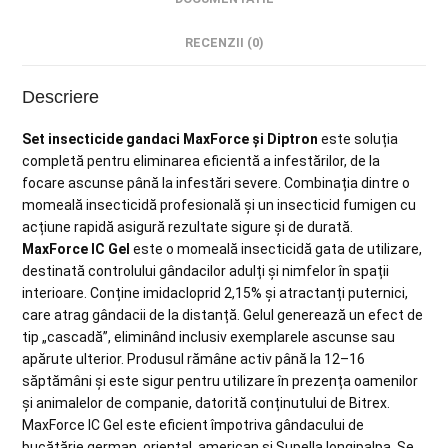
RECENZII (0)
Descriere
Set insecticide gandaci MaxForce și Diptron
este soluția
completă pentru eliminarea eficientă a infestărilor, de la
focare ascunse până la infestări severe. Combinația dintre o
momeală insecticidă profesională și un insecticid fumigen cu
acțiune rapidă asigură rezultate sigure și de durată.
MaxForce IC Gel
este o momeală insecticidă gata de utilizare,
destinată controlului gândacilor adulți și nimfelor în spații
interioare. Conține imidacloprid 2,15% și atractanți puternici,
care atrag gândacii de la distanță. Gelul generează un efect de
tip „cascadă”, eliminând inclusiv exemplarele ascunse sau
apărute ulterior. Produsul rămâne activ până la 12–16
săptămâni și este sigur pentru utilizare în prezența oamenilor
și animalelor de companie, datorită conținutului de Bitrex.
MaxForce IC Gel este eficient împotriva gândacului de
bucătărie german, oriental, american și Supella longipalpa. Se