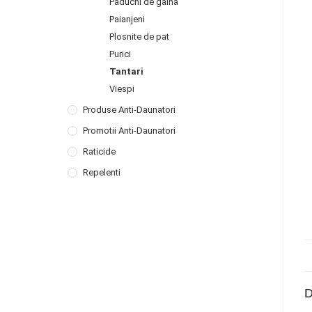
Paduchi de gaina
Paianjeni
Plosnite de pat
Purici
Tantari
Viespi
Produse Anti-Daunatori
Promotii Anti-Daunatori
Raticide
Repelenti
D