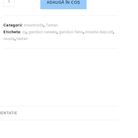
ADAUGĂ ÎN COȘ
Categorii:
Insecticide
,
Tantari
Etichete:
cy
,
gandaci cereale
,
gandaci faina
,
insecte depozit
,
muste
,
tantari
ENTATIE