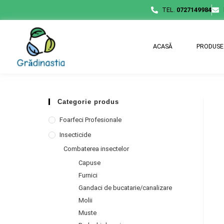
TEL.
0727149984
ACASĂ
PRODUSE
Categorie produs
Foarfeci Profesionale
Insecticide
Combaterea insectelor
Capuse
Furnici
Gandaci de bucatarie/canalizare
Molii
Muste