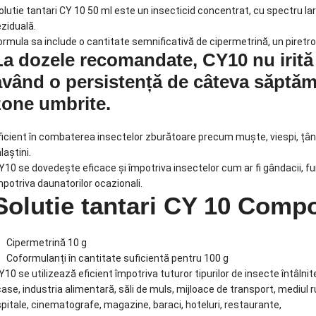
olutie tantari CY 10 50 ml este un insecticid concentrat, cu spectru la
eziduală.
ormula sa include o cantitate semnificativă de cipermetrină, un piretroi
La dozele recomandate, CY10 nu irită 
având o persistență de câteva săptămâ
zone umbrite.
ficient în combaterea insectelor zburătoare precum muște, viespi, țânțar
laștini.
Y10 se dovedește eficace și împotriva insectelor cum ar fi gândacii, furnic
mpotriva daunatorilor ocazionali.
Solutie tantari CY 10 Compo
Cipermetrină 10 g
Coformulanți în cantitate suficientă pentru 100 g
Y10 se utilizează eficient împotriva tuturor tipurilor de insecte întâlnit
case, industria alimentară, săli de muls, mijloace de transport, mediul rur
spitale, cinematografe, magazine, baraci, hoteluri, restaurante,