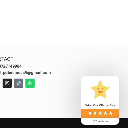
NTACT
0727149984
l.
pdbusiness9@gmail.com
What Our Clients Say
126 reviews