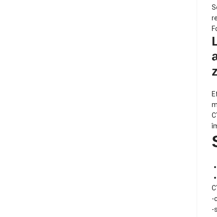
S
r
F
E
m
C
î
C
-
-