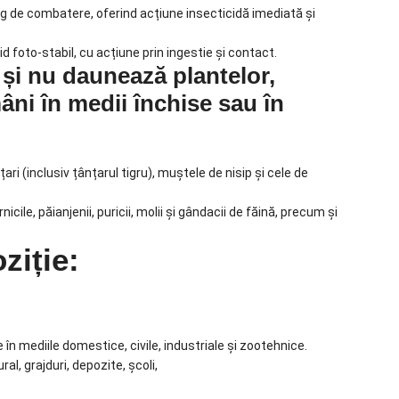
rg de combatere, oferind acțiune insecticidă imediată și
d foto-stabil, cu acțiune prin ingestie și contact.
și nu daunează plantelor,
ni în medii închise sau în
i (inclusiv țânțarul tigru), muștele de nisip și cele de
ile, păianjenii, puricii, molii și gândacii de făină, precum și
ziție:
e în mediile domestice, civile, industriale și zootehnice.
al, grajduri, depozite, școli,