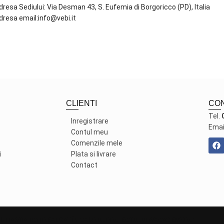
dresa Sediului: Via Desman 43, S. Eufemia di Borgoricco (PD), Italia
dresa email:info@vebi.it
CLIENTI
CO
Tel.
Inregistrare
Emai
Contul meu
Comenzile mele
i
Plata si livrare
Contact
DINASTIA.RO | REALIZAT ÎN CADRUL PROIECTULUI
WACADEMY.RO