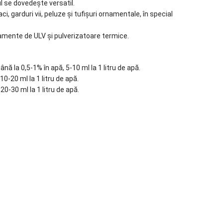
ul se dovedește versatil.
, garduri vii, peluze și tufișuri ornamentale, în special
pamente de ULV și pulverizatoare termice.
ână la 0,5-1% în apă, 5-10 ml la 1 litru de apă.
10-20 ml la 1 litru de apă.
20-30 ml la 1 litru de apă.