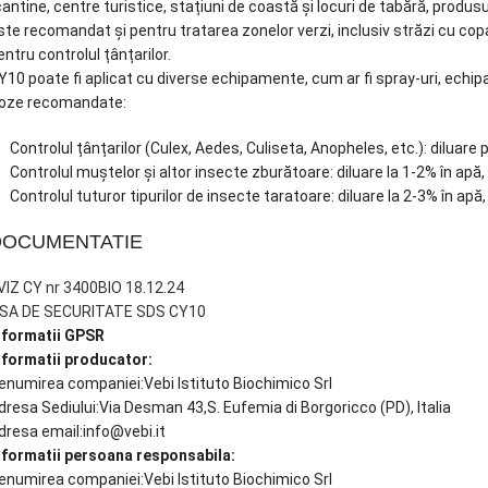
cantine, centre turistice, stațiuni de coastă și locuri de tabără, produs
ste recomandat și pentru tratarea zonelor verzi, inclusiv străzi cu copaci
entru controlul țânțarilor.
Y10 poate fi aplicat cu diverse echipamente, cum ar fi spray-uri, echi
oze recomandate:
Controlul țânțarilor (Culex, Aedes, Culiseta, Anopheles, etc.): diluare p
Controlul muștelor și altor insecte zburătoare: diluare la 1-2% în apă, 
Controlul tuturor tipurilor de insecte taratoare: diluare la 2-3% în apă, 
DOCUMENTATIE
VIZ CY nr 3400BIO 18.12.24
ISA DE SECURITATE SDS CY10
nformatii GPSR
nformatii producator:
enumirea companiei:Vebi Istituto Biochimico Srl
dresa Sediului:Via Desman 43,S. Eufemia di Borgoricco (PD), Italia
dresa email:info@vebi.it
nformatii persoana responsabila:
enumirea companiei:Vebi Istituto Biochimico Srl