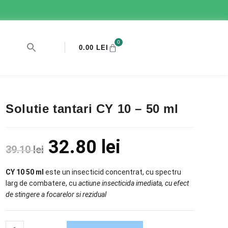
0
0.00
LEI
Solutie tantari CY 10 – 50 ml
32.80
lei
39.10
lei
CY 10 50 ml
este un insecticid concentrat, cu spectru
larg de combatere, cu
ac
t
iune insecticida imediata, cu efect
de stingere a focarelor si rezidual