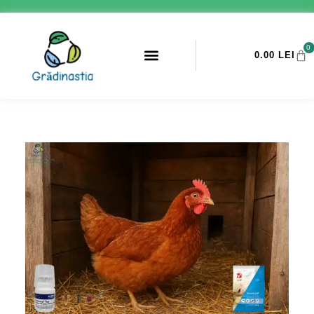
0
0.00
LEI
PROMOTII ANTI-DAUNATORI