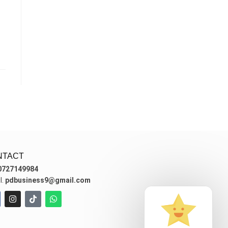
NTACT
0727149984
l.
pdbusiness9@gmail.com