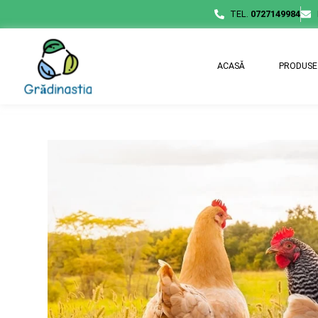
TEL.
0727149984
ACASĂ
PRODUSE