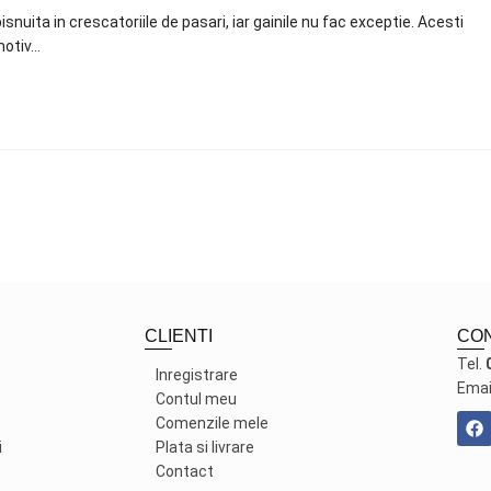
nuita in crescatoriile de pasari, iar gainile nu fac exceptie. Acesti
motiv…
CLIENTI
CO
Tel.
Inregistrare
Emai
Contul meu
Comenzile mele
i
Plata si livrare
Contact