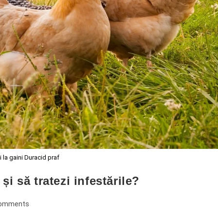
 la gaini Duracid praf
i să tratezi infestările?
Comments