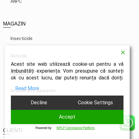
ANPC
MAGAZIN
Insecticide
Raticide
Acest site web utilizează cookie-uri pentru a vă
îmbunătăți experiența. Vom presupune că sunteți
Repelenti
ok cu acest lucru, dar puteți renunța dacă doriți.
Read More
Articole anti-daunatori
Decline
Cookie Settings
Blog
Accept
Powered by
WPLP Compliance Platform
CLIENTI