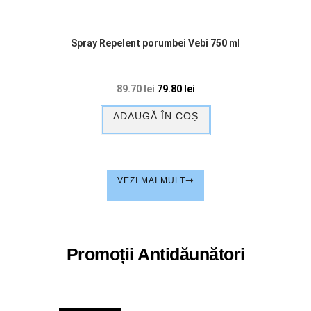
Spray Repelent porumbei Vebi 750 ml
89.70
lei
79.80
lei
ADAUGĂ ÎN COȘ
VEZI MAI MULT
Promoții Antidăunători