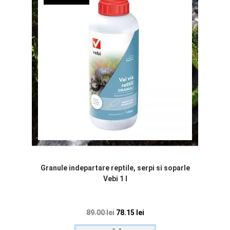
Granule indepartare reptile, serpi si soparle
Vebi 1 l
89.00
lei
78.15
lei