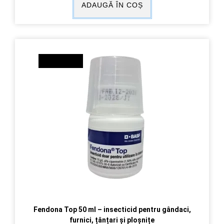
ADAUGĂ ÎN COȘ
REDUCERI!
Fendona Top 50 ml – insecticid pentru gândaci,
furnici, țânțari și ploșnițe