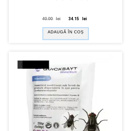
40.00
lei
34.15
lei
ADAUGĂ ÎN COȘ
OUT OF STOCK
REDUCERI!