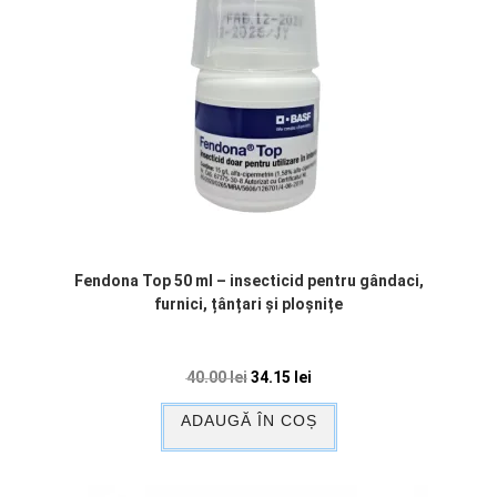
Fendona Top 50 ml – insecticid pentru gândaci,
furnici, țânțari și ploșnițe
40.00
lei
34.15
lei
ADAUGĂ ÎN COȘ