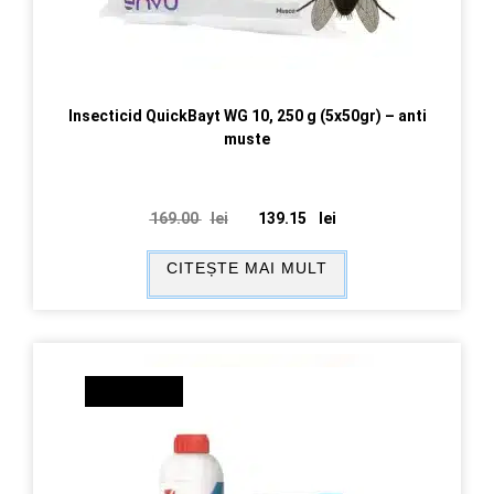
Insecticid QuickBayt WG 10, 250 g (5x50gr) – anti
muste
169.00
lei
139.15
lei
CITEȘTE MAI MULT
REDUCERI!