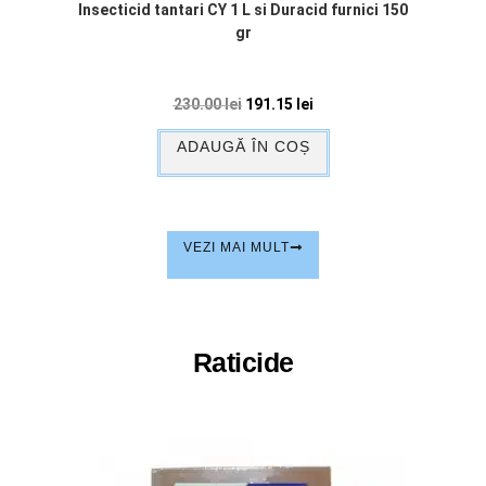
Insecticid tantari CY 1 L si Duracid furnici 150
gr
230.00
lei
191.15
lei
ADAUGĂ ÎN COȘ
VEZI MAI MULT
Raticide