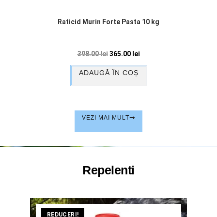
Raticid Murin Forte Pasta 10 kg
398.00
lei
365.00
lei
ADAUGĂ ÎN COȘ
VEZI MAI MULT
Repelenti
REDUCERI!