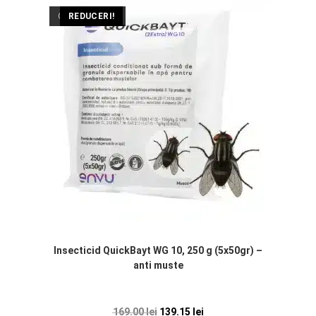
OUT OF STOCK
REDUCERI!
Insecticid QuickBayt WG 10, 250 g (5x50gr) –
anti muste
169.00
lei
139.15
lei