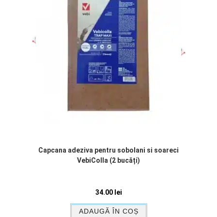
Capcana adeziva pentru sobolani si soareci
VebiColla (2 bucăți)
34.00
lei
ADAUGĂ ÎN COȘ