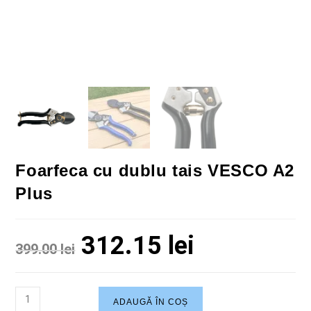
Foarfeca cu dublu tais VESCO A2
Plus
312.15
lei
399.00
lei
ADAUGĂ ÎN COȘ