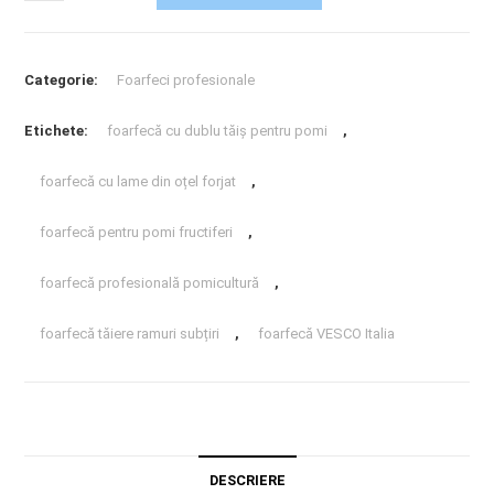
Categorie:
Foarfeci profesionale
Etichete:
foarfecă cu dublu tăiș pentru pomi
,
foarfecă cu lame din oțel forjat
,
foarfecă pentru pomi fructiferi
,
foarfecă profesională pomicultură
,
foarfecă tăiere ramuri subțiri
,
foarfecă VESCO Italia
DESCRIERE