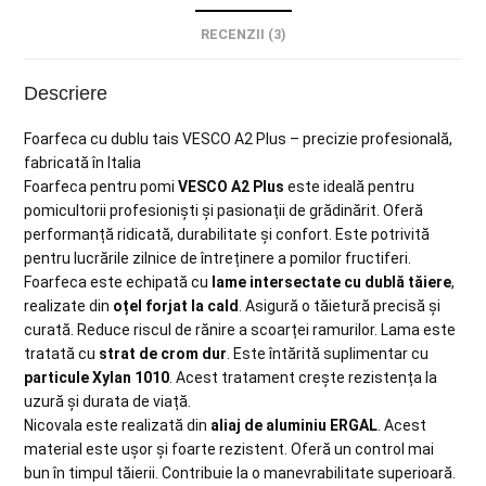
RECENZII (3)
Descriere
Foarfeca cu dublu tais VESCO A2 Plus – precizie profesională,
fabricată în Italia
Foarfeca pentru pomi
VESCO A2 Plus
este ideală pentru
pomicultorii profesioniști și pasionații de grădinărit. Oferă
performanță ridicată, durabilitate și confort. Este potrivită
pentru lucrările zilnice de întreținere a pomilor fructiferi.
Foarfeca este echipată cu
lame intersectate cu dublă tăiere
,
realizate din
oțel forjat la cald
. Asigură o tăietură precisă și
curată. Reduce riscul de rănire a scoarței ramurilor. Lama este
tratată cu
strat de crom dur
. Este întărită suplimentar cu
particule Xylan 1010
. Acest tratament crește rezistența la
uzură și durata de viață.
Nicovala este realizată din
aliaj de aluminiu ERGAL
. Acest
material este ușor și foarte rezistent. Oferă un control mai
bun în timpul tăierii. Contribuie la o manevrabilitate superioară.