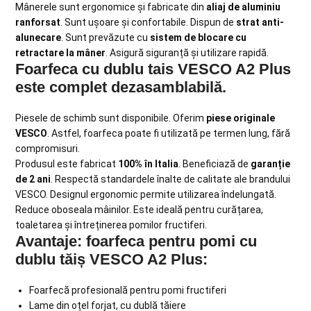
Mânerele sunt ergonomice și fabricate din
aliaj de aluminiu
ranforsat
. Sunt ușoare și confortabile. Dispun de
strat anti-
alunecare
. Sunt prevăzute cu
sistem de blocare cu
retractare la mâner
. Asigură siguranță și utilizare rapidă.
Foarfeca cu dublu tais
VESCO A2 Plus
este
complet dezasamblabilă
.
Piesele de schimb sunt disponibile. Oferim
piese originale
VESCO
. Astfel, foarfeca poate fi utilizată pe termen lung, fără
compromisuri.
Produsul este fabricat
100% în Italia
. Beneficiază de
garanție
de 2 ani
. Respectă standardele înalte de calitate ale brandului
VESCO. Designul ergonomic permite utilizarea îndelungată.
Reduce oboseala mâinilor. Este ideală pentru curățarea,
toaletarea și întreținerea pomilor fructiferi.
Avantaje: foarfeca pentru pomi cu
dublu tăiș VESCO A2 Plus:
Foarfecă profesională pentru pomi fructiferi
Lame din oțel forjat, cu dublă tăiere