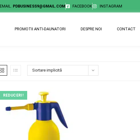
EMAIL.
PDBUSINESS9@GMAIL.COM
FACEBOOK
INSTAGRAM
PROMOTII ANTI-DAUNATORI
DESPRE NOI
CONTACT
Sortare implicită
REDUCERI!