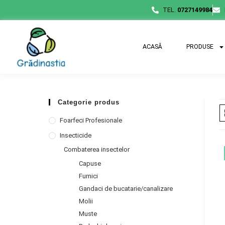
TEL.
0727149984
ACASĂ
PRODUSE
Categorie produs
Foarfeci Profesionale
Insecticide
Combaterea insectelor
Capuse
Furnici
Gandaci de bucatarie/canalizare
Molii
Muste