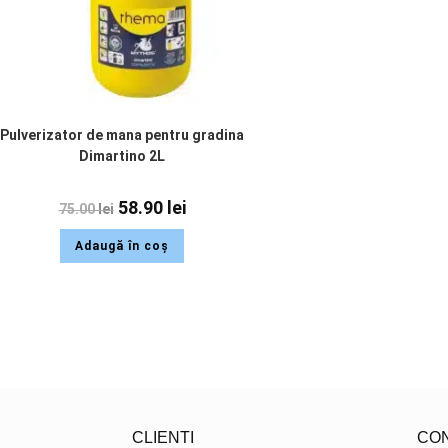
Pulverizator de mana pentru gradina
Dimartino 2L
58.90
lei
75.00
lei
Adaugă în coș
CLIENTI
CO