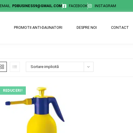
EMAIL.
PDBUSINESS9@GMAIL.COM
FACEBOOK
INSTAGRAM
PROMOTII ANTI-DAUNATORI
DESPRE NOI
CONTACT
Sortare implicită
REDUCERI!