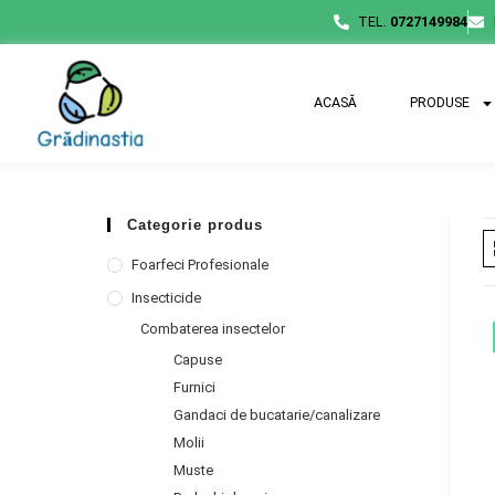
TEL.
0727149984
ACASĂ
PRODUSE
Categorie produs
Foarfeci Profesionale
Insecticide
Combaterea insectelor
Capuse
Furnici
Gandaci de bucatarie/canalizare
Molii
Muste