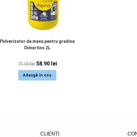
Pulverizator de mana pentru gradina
Dimartino 2L
58.90
lei
75.00
lei
Adaugă în coș
CLIENTI
CO